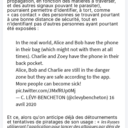
propagation, en fonction des matières à traverser,
et des autres signaux pouvant le parasiter),
pourraient permettre d'identifier, à tort, comme
« cas contact » des personnes se trouvant pourtant
à une bonne distance de sécurité, tout en
n'identifiant pas d'autres personnes ayant pourtant
été exposées :
In the real world, Alice and Bob have the phone
in their bag (which might not with them at all
times). Charlie and Zoey have the phone in their
back pocket.
Alice, Bob and Charlie are still in the danger
zone but they are safe according to the app.
More people can become sick!
pic.twitter.com/JMxfRUp0Mj
— C. LÉVY-BENCHETON (@clevybencheton)
16
avril 2020
Et ce, alors qu'on anticipe déjà des détournements
et tentatives de piratages de son usage : «
les Russes
utiliseront l'application pour lancer des attaques par déni de