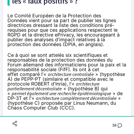
les « faux positifs » ?
Le Comité Européen de la Protection des
Données
vient
pour sa part de publier les
lignes
directrices
dressant la liste des conditions pré-
requises pour que ces applications respectent le
RGPD et la directive ePrivacy, les encourageant à
publier des analyses d'impact relatives à la
protection des données (DPIA, en anglais).
Ce à quoi se sont attelés six scientifiques et
responsables de la protection des données du
Forum allemand des informaticiens pour la paix et la
responsabilité sociale (FifF). Ils ont à cet
effet
comparé
l'«
architecture centralisée
» (hypothèse
A) de PEPP-PT (similaire et compatible avec le
protocole ROBERT d'Inria), l'«
architecture
partiellement décentralisée
» (hypothèse B) qui
«
permet également une recherche épidémiologique
» de
DP-3T et l'«
architecture complètement décentralisée
»
(hypothèse C)
proposée
par Linus Neumann, du
Chaos Computer Club (CCC).
Les utilisateurs infectés pourront, dans tous les cas,
être désanonymisés par les responsables des
38
applications et les autorités compétentes. Avec
PEPP-PT, ils pourront aussi désanonymiser