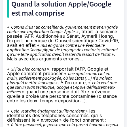
Quand la solution Apple/Google
est mal comprise
«
Coronavirus : un conseiller du gouvernement met en garde
contre une application Google-Apple
»,
titrait
la semaine
passée l’AFP. Auditionné au Sénat, Aymeril Hoang,
l’expert numérique du Conseil scientifique Covid-19,
avait en effet «
mis en garde contre une éventuelle
application Google/Apple de traçage des contacts, estimant
qu’une telle application devait rester du ressort de l’Etat
».
Mais avec des arguments erronés…
«
Si j’ai bien compris
», rapportait l’AFP, Google et
Apple comptent proposer «
une application clef en
main, entièrement packagée, où les États (…) n’auraient
plus qu’à mettre leur logo
». À l’en croire, «
cela veut dire
que sur un plan technique, Google et Apple définissent eux-
mêmes
» quand une personne doit être prévenue
qu’elle a croisé une personne contaminée (distance
entre les deux, temps d’exposition…).
«
Cela veut dire également qu’ils gardent
» les
identifiants des téléphones concernés, qu’ils
définissent le «
protocole
» de fonctionnement :
«
à titre personnel, je pense que cela pose d’énormes enjeux