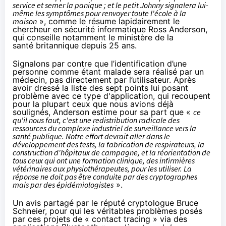
service et semer la panique ; et le petit Johnny signalera lui-
même les symptômes pour renvoyer toute l'école à la
maison
», comme le
résume
lapidairement le
chercheur en sécurité informatique Ross Anderson,
qui conseille notamment le ministère de la
santé britannique depuis 25 ans.
Signalons par contre que l’identification d’une
personne comme étant malade sera réalisé par un
médecin, pas directement par l’utilisateur. Après
avoir dressé la liste des sept points lui posant
problème avec ce type d'application, qui recoupent
pour la plupart ceux
que nous avions déjà
soulignés
, Anderson estime pour sa part que «
ce
qu'il nous faut, c'est une redistribution radicale des
ressources du complexe industriel de surveillance vers la
santé publique. Notre effort devrait aller dans le
développement des tests, la fabrication de respirateurs, la
construction d'hôpitaux de campagne, et la réorientation de
tous ceux qui ont une formation clinique, des infirmières
vétérinaires aux physiothérapeutes, pour les utiliser. La
réponse ne doit pas être conduite par des cryptographes
mais par des épidémiologistes
».
Un avis
partagé
par le réputé cryptologue Bruce
Schneier, pour qui les véritables problèmes posés
par ces projets de « contact tracing » via des