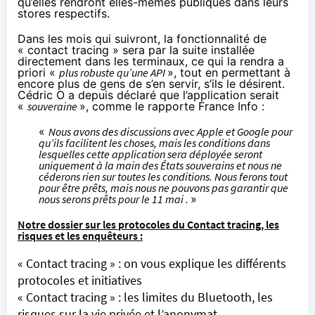
qu’elles rendront elles-mêmes publiques dans leurs
stores respectifs.
Dans les mois qui suivront, la fonctionnalité de
« contact tracing » sera par la suite installée
directement dans les terminaux, ce qui la rendra a
priori «
plus robuste qu’une API
», tout en permettant à
encore plus de gens de s’en servir, s’ils le désirent.
Cédric O a depuis déclaré que l’application serait
«
souveraine
», comme le
rapporte
France Info :
«
Nous avons des discussions avec Apple et Google pour
qu’ils facilitent les choses, mais les conditions dans
lesquelles cette application sera déployée seront
uniquement à la main des États souverains et nous ne
céderons rien sur toutes les conditions.
Nous ferons tout
pour être prêts, mais nous ne pouvons pas garantir que
nous serons prêts pour le 11 mai .
»
Notre dossier sur les protocoles du Contact tracing, les
risques et les enquêteurs :
« Contact tracing » : on vous explique les différents
protocoles et initiatives
« Contact tracing » : les limites du Bluetooth, les
risques sur la vie privée et l’anonymat