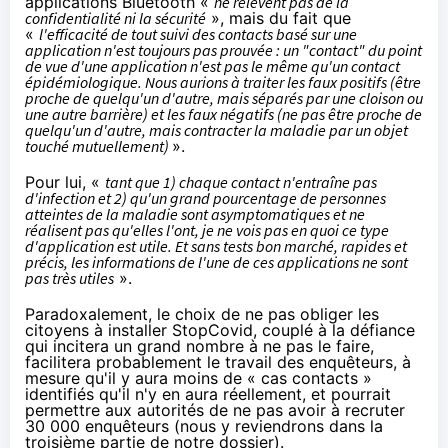
applications Bluetooth «
ne relèvent pas de la
confidentialité ni la sécurité
», mais du fait que
«
l'efficacité de tout suivi des contacts basé sur une
application n'est toujours pas prouvée : un "contact" du point
de vue d'une application n'est pas le même qu'un contact
épidémiologique. Nous aurions à traiter les faux positifs (être
proche de quelqu'un d'autre, mais séparés par une cloison ou
une autre barrière) et les faux négatifs (ne pas être proche de
quelqu'un d'autre, mais contracter la maladie par un objet
touché mutuellement)
».
Pour lui, «
tant que 1) chaque contact n'entraîne pas
d'infection et 2) qu'un grand pourcentage de personnes
atteintes de la maladie sont asymptomatiques et ne
réalisent pas qu'elles l'ont, je ne vois pas en quoi ce type
d'application est utile. Et sans tests bon marché, rapides et
précis, les informations de l'une de ces applications ne sont
pas très utiles
».
Paradoxalement, le choix de ne pas obliger les
citoyens à installer StopCovid, couplé à la défiance
qui incitera un grand nombre à ne pas le faire,
facilitera probablement le travail des enquêteurs, à
mesure qu'il y aura moins de « cas contacts »
identifiés qu'il n'y en aura réellement, et pourrait
permettre aux autorités de ne pas avoir à recruter
30 000 enquêteurs (nous y reviendrons dans la
troisième partie de notre dossier).