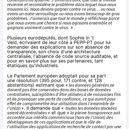
revienne et reconsidère le problème dans lequel nous nous
trouvons ici. Nous devons gagner contre ce virus… ou nous
avons un autre verrouillage ou nous avons beaucoup de gros
problèmes. J'aimerais que tout le monde y réfléchisse parce
que nous avons une chance si nous agissons ensemble et
gagnons vraiment contre le virus
. »
Plusieurs eurodéputés, dont Sophie in 't
Veld,
écrivaient
de leur côté à PEPP-PT pour lui
demander des explications sur son absence de
transparence, son choix d'une architecture
centralisée, l'absence de code source auditable, et
pour en savoir plus sur ses partenaires, tant
étatiques qu'industriels.
Le Parlement européen adoptait pour sa part
une
résolution
(
395 pour
, 171 contre, et 128
abstentions) estimant que «
les données générées ne
doivent pas être conservées dans des bases de données
centralisées, susceptibles d’être utilisées à de mauvaises fins
et de provoquer une perte de confiance, ce qui aurait pour
effet de compromettre leur utilisation dans l’ensemble de
l’Union
». Il demande que «
toutes les données stockées
soient décentralisées
» et que «
la pleine transparence soit
accordée aux intérêts commerciaux (hors de l’Union) des
développeurs de ces applications et que le rôle de
l’utilisation des applications de recherche de contact par une