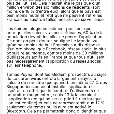
plus de l'utiliser. Cela n'aurait été le cas que d'un
million environ des six millions de résidents (soit
moins de 18 % d'entre eux), alors que le pays est
bien moins mutin et rétif que ne peuvent l'être les
Français au sujet de telles mesures de surveillance.
Les épidémiologistes
estiment
pourtant que,
pour qu'elles soient vraiment efficaces, 60 % de la
population devrait installer ce genre d'application.
Ce dont on peut douter,
souligne
Le Monde, vu
qu’un peu moins de huit Français sur dix dispose
d'un ordiphone, que Facebook, réseau social le plus
populaire au monde, compte moins de 30 millions
d’utilisateurs actifs en France et que tous n’utilisent
pas nécessairement l’application du réseau social
sur leur téléphone.
Tomas Puyeo, dont les Medium prospectifs
au sujet
de ce coronavirus ont été largement relayés,
a
calculé
de son côté que quand bien même 27 % des
Singapouriens auraient installé l'application (il
espérait en effet que le nombre d'utilisateurs ne
pourrait qu'augmenter), seuls 23 % lanceraient
l'application (ce qui ne sert a priori à rien lorsque
l'on est confiné) et cela ne représenterait que 12 %
seulement du temps où ils auraient activé le
Bluetooth. Cela ne permettrait donc d'identifier que