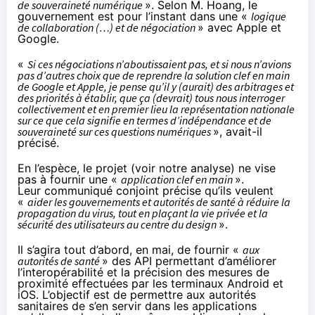
de souveraineté numérique
». Selon M. Hoang, le
gouvernement est pour l’instant dans une «
logique
de collaboration (…) et de négociation
» avec Apple et
Google.
«
Si ces négociations n’aboutissaient pas, et si nous n’avions
pas d’autres choix que de reprendre la solution clef en main
de Google et Apple, je pense qu’il y (aurait) des arbitrages et
des priorités à établir, que ça (devrait) tous nous interroger
collectivement et en premier lieu la représentation nationale
sur ce que cela signifie en termes d’indépendance et de
souveraineté sur ces questions numériques
», avait-il
précisé.
En l’espèce, le projet (voir
notre analyse
) ne vise
pas à fournir une «
application clef en main
».
Leur
communiqué
conjoint précise qu’ils veulent
«
aider les gouvernements et autorités de santé à réduire la
propagation du virus, tout en plaçant la vie privée et la
sécurité des utilisateurs au centre du design
».
Il s’agira tout d’abord, en mai, de fournir «
aux
autorités de santé
» des
API
permettant d’améliorer
l’interopérabilité et la précision des mesures de
proximité effectuées par les terminaux Android et
iOS. L’objectif est de permettre aux autorités
sanitaires de s’en servir dans les applications