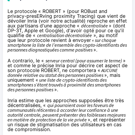
Le protocole « ROBERT » (pour ROBust and
privacy-presERving proximity Tracing) que vient de
dévoiler Inria (voir
notre actualité
) reproche en effet
aux partisans d'une approche «
décentralisée
» (dont
DP-3T, Apple et Google), d'avoir opté pour ce qu'il
qualifie de «
centralisation décentralisée
», au motif
que leur protocole revient à envoyer
« sur chaque
smartphone la liste de l’ensemble des crypto-identifiants des
personnes diagnostiquées comme positives
».
A contrario, le «
serveur central (pour assumer le terme)
»
et comme le
précise
Inria pour décrire cet aspect de
son protocole ROBERT, ne comportera «
AUCUNE
donnée relative au statut des personnes positives
», mais
uniquement «
une liste de crypto-identifiants des
smartphones s’étant trouvés à proximité des smartphones
des personnes positives
».
Inria estime que les approches supposées être très
décentralisées, «
qui pourraient avoir les faveurs de
communautés réticentes à accorder leur confiance à une
autorité centrale, peuvent présenter des faiblesses majeures
en matière de protection de la vie privée
», et représenter
un risque de stigmatisation des utilisateurs en cas
de compromission.