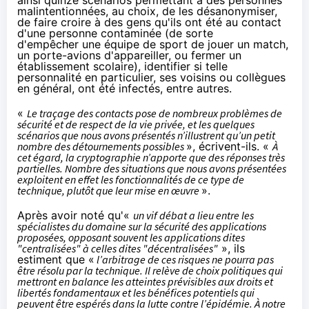
malintentionnées, au choix, de les désanonymiser,
de faire croire à des gens qu'ils ont été au contact
d'une personne contaminée (de sorte
d'empêcher une équipe de sport de jouer un match,
un porte-avions d'appareiller, ou fermer un
établissement scolaire), identifier si telle
personnalité en particulier, ses voisins ou collègues
en général, ont été infectés, entre autres.
«
Le traçage des contacts pose de nombreux problèmes de
sécurité et de respect de la vie privée, et les quelques
scénarios que nous avons présentés n’illustrent qu’un petit
nombre des détournements possibles
», écrivent-ils. «
À
cet égard, la cryptographie n’apporte que des réponses très
partielles. Nombre des situations que nous avons présentées
exploitent en effet les fonctionnalités de ce type de
technique, plutôt que leur mise en œuvre
».
Après avoir noté qu'«
un vif débat a lieu entre les
spécialistes du domaine sur la sécurité des applications
proposées, opposant souvent les applications dites
"centralisées" à celles dites "décentralisées"
», ils
estiment que «
l’arbitrage de ces risques ne pourra pas
être résolu par la technique. Il relève de choix politiques qui
mettront en balance les atteintes prévisibles aux droits et
libertés fondamentaux et les bénéfices potentiels qui
peuvent être espérés dans la lutte contre l’épidémie. À notre