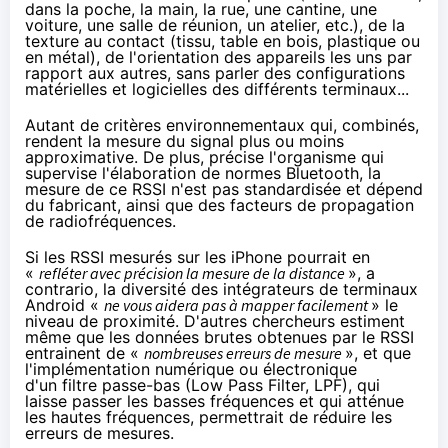
dans la poche, la main, la rue, une cantine, une
voiture, une salle de réunion, un atelier, etc.), de la
texture au contact (tissu, table en bois, plastique ou
en métal), de l'orientation des appareils les uns par
rapport aux autres, sans parler des configurations
matérielles et logicielles des différents terminaux...
Autant de critères environnementaux qui, combinés,
rendent la mesure du signal plus ou moins
approximative. De plus,
précise
l'organisme qui
supervise l'élaboration de normes Bluetooth, la
mesure de ce RSSI n'est pas standardisée et dépend
du fabricant, ainsi que des facteurs de propagation
de radiofréquences.
Si les RSSI mesurés sur les iPhone pourrait en
«
refléter avec précision la mesure de la distance
», a
contrario, la diversité des intégrateurs de terminaux
Android «
ne vous aidera pas à mapper facilement
» le
niveau de proximité. D'autres chercheurs
estiment
même que les données brutes obtenues par le RSSI
entrainent de «
nombreuses erreurs de mesure
», et que
l'implémentation numérique ou électronique
d'un
filtre passe-bas
(Low Pass Filter, LPF), qui
laisse passer les basses fréquences et qui atténue
les hautes fréquences, permettrait de réduire les
erreurs de mesures.