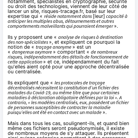
notamment, spécialistes en cryptographie, sécurité
ou droit des technologies, viennent de leur côté de
lancer un site,
risques-tracage.fr
, basé sur leur
expertise qui «
réside notamment dans
[leur]
capacité à
anticiper les multiples abus, détournements et autres
comportements malveillants qui pourraient émerger
».
Ils y proposent une «
analyse de risques à destination
des non-spécialistes
», et expliquent ce pourquoi la
notion de «
traçage anonyme
» est un
«
dangereux
oxymore
» comportant «
de nombreux
risques, indépendamment des détails de fonctionnement de
cette application
» et ce, indépendamment du fait
qu'elles aient opté pour une approche décentralisée
ou centralisée.
Ils expliquent que «
les protocoles de traçage
décentralisés nécessitent la constitution d’un fichier des
malades du Covid-19, au même titre que pour certaines
maladies à déclaration obligatoire définies par la loi ». A
contrario, « les modèles centralisés, eux, possèdent un fichier
de personnes susceptibles de contracter la maladie
puisqu’elles ont été en contact avec un malade
».
Mais dans tous les cas, soulignent-ils, et quand bien
même ces fichiers seront pseudonymisés, il existe
de nombreux moyens de s'y attaquer. Ils présentent
ainsi quinze scénarios permettant à des personnes