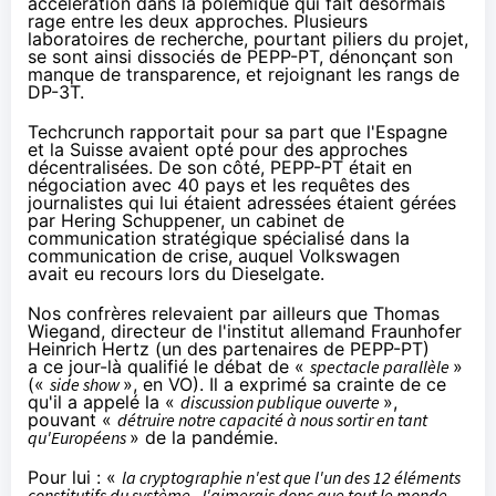
accélération dans la polémique qui fait désormais
rage entre les deux approches.
Plusieurs
laboratoires de recherche, pourtant piliers du projet,
se sont ainsi
dissociés
de PEPP-PT, dénonçant son
manque de transparence, et
rejoignant
les rangs de
DP-3T.
Techcrunch
rapportait
pour sa part que l'Espagne
et la Suisse avaient opté pour des approches
décentralisées. De son côté, PEPP-PT était en
négociation avec 40 pays et les requêtes des
journalistes qui lui étaient adressées étaient gérées
par
Hering Schuppener
, un cabinet de
communication stratégique spécialisé dans la
communication de crise, auquel Volkswagen
avait
eu recours
lors du Dieselgate.
Nos confrères relevaient par ailleurs que Thomas
Wiegand, directeur de l'institut allemand Fraunhofer
Heinrich Hertz (un des partenaires de PEPP-PT)
a ce jour-là qualifié le débat de «
spectacle parallèle
»
(«
side show
», en VO). Il a exprimé sa crainte de ce
qu'il a appelé la «
discussion publique ouverte
»,
pouvant «
détruire notre capacité à nous sortir en tant
qu'Européens
» de la pandémie.
Pour lui : «
la cryptographie n'est que l'un des 12 éléments
constitutifs du système. J'aimerais donc que tout le monde