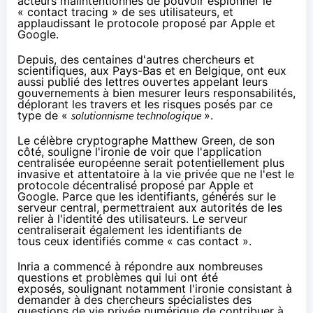
acteurs malintentionnés de pouvoir espionner le
« contact tracing » de ses utilisateurs, et
applaudissant le protocole proposé par Apple et
Google.
Depuis, des centaines d'autres chercheurs et
scientifiques,
aux Pays-Bas
et
en Belgique
, ont eux
aussi publié des lettres ouvertes appelant leurs
gouvernements à bien mesurer leurs responsabilités,
déplorant les travers et les risques posés par ce
type de «
solutionnisme technologique
».
Le célèbre cryptographe Matthew Green,
de son
côté
, souligne l'ironie de voir que l'application
centralisée européenne serait potentiellement plus
invasive et attentatoire à la vie privée que ne l'est le
protocole décentralisé proposé par Apple et
Google. Parce que les identifiants, générés sur le
serveur central, permettraient aux autorités de les
relier à l'identité des utilisateurs. Le serveur
centraliserait également les identifiants de
tous ceux identifiés comme « cas contact ».
Inria a commencé à répondre aux
nombreuses
questions et problèmes qui lui ont été
exposés,
soulignant
notamment l'ironie consistant à
demander à des chercheurs spécialistes des
questions de vie privée numérique de contribuer à