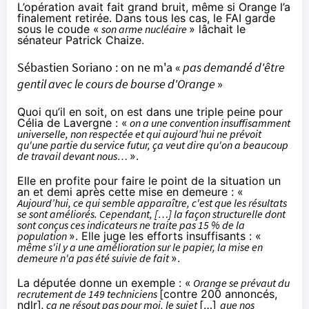
L’opération avait fait grand bruit, même si Orange l’a
finalement retirée. Dans tous les cas, le FAI garde
sous le coude «
son arme nucléaire
» lâchait le
sénateur Patrick Chaize.
Sébastien Soriano : on ne m'a «
pas demandé d'être
gentil avec le cours de bourse d'Orange
»
Quoi qu’il en soit, on est dans une triple peine pour
Célia de Lavergne : «
on a une convention insuffisamment
universelle, non respectée et qui aujourd’hui ne prévoit
qu'une partie du service futur, ça veut dire qu'on a beaucoup
de travail devant nous…
».
Elle en profite pour faire le point de la situation un
an et demi après cette mise en demeure : «
Aujourd’hui, ce qui semble apparaître, c'est que les résultats
se sont améliorés. Cependant, […] la façon structurelle dont
sont conçus ces indicateurs ne traite pas 15 % de la
population
». Elle juge les efforts insuffisants : «
même s'il y a une amélioration sur le papier, la mise en
demeure n'a pas été suivie de fait
».
La députée donne un exemple : «
Orange se prévaut du
recrutement de 149 techniciens
[contre 200 annoncés,
ndlr]
, ça ne résout pas pour moi, le sujet
[…]
que nos