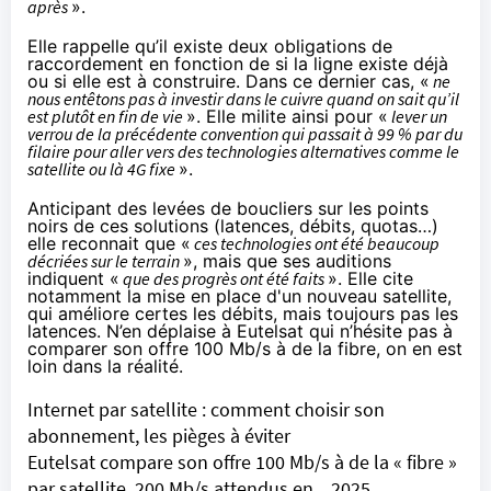
après
».
Elle rappelle qu’il existe deux obligations de
raccordement en fonction de si la ligne existe déjà
ou si elle est à construire. Dans ce dernier cas, «
ne
nous entêtons pas à investir dans le cuivre quand on sait qu’il
est plutôt en fin de vie
». Elle milite ainsi pour «
lever un
verrou de la précédente convention qui passait à 99 % par du
filaire pour aller vers des technologies alternatives comme le
satellite ou là 4G fixe
».
Anticipant des levées de boucliers sur les points
noirs de ces solutions (latences, débits, quotas…)
elle reconnait que «
ces technologies ont été beaucoup
décriées sur le terrain
», mais que ses auditions
indiquent «
que des progrès ont été faits
». Elle cite
notamment la mise en place d'un nouveau satellite,
qui améliore certes les débits, mais toujours pas les
latences. N’en déplaise à Eutelsat qui n’hésite pas à
comparer son offre 100 Mb/s à de la fibre, on en est
loin dans la réalité.
Internet par satellite : comment choisir son
abonnement, les pièges à éviter
Eutelsat compare son offre 100 Mb/s à de la « fibre »
par satellite, 200 Mb/s attendus en... 2025