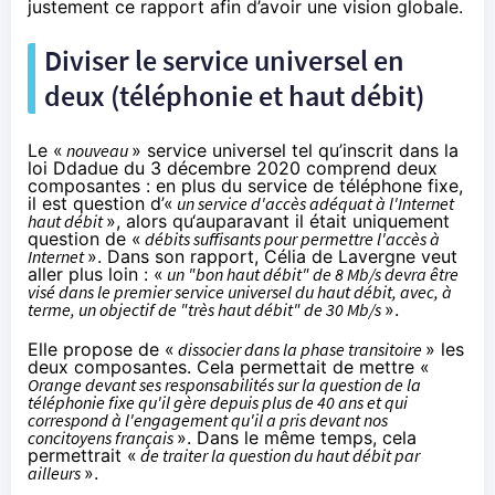
justement ce rapport afin d’avoir une vision globale.
Diviser le service universel en
deux (téléphonie et haut débit)
Le «
nouveau
» service universel tel qu’
inscrit dans la
loi Ddadue
du 3 décembre 2020 comprend deux
composantes : en plus du service de téléphone fixe,
il est question d’«
un service d'accès adéquat à l'Internet
haut débit
», alors qu‘
auparavant
il était uniquement
question de «
débits suffisants pour permettre l'accès à
Internet
». Dans son rapport, Célia de Lavergne veut
aller plus loin : «
un "bon haut débit" de 8 Mb/s devra être
visé dans le premier service universel du haut débit, avec, à
terme, un objectif de "très haut débit" de 30 Mb/s
».
Elle propose de «
dissocier dans la phase transitoire
» les
deux composantes. Cela permettait de mettre «
Orange devant ses responsabilités sur la question de la
téléphonie fixe qu'il gère depuis plus de 40 ans et qui
correspond à l'engagement qu'il a pris devant nos
concitoyens français
». Dans le même temps, cela
permettrait «
de traiter la question du haut débit par
ailleurs
».