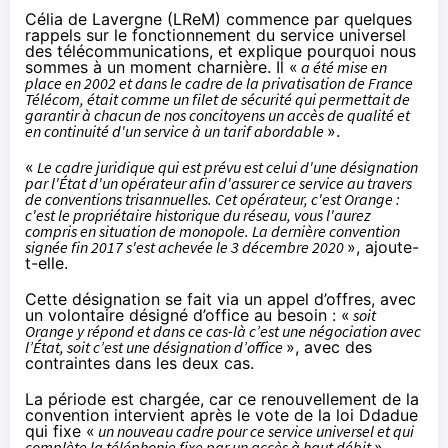
Célia de Lavergne (LReM) commence par quelques
rappels sur le fonctionnement du
service universel
des télécommunications
, et explique pourquoi nous
sommes à un moment charnière. Il «
a été mise en
place en 2002 et dans le cadre de la privatisation de France
Télécom, était comme un filet de sécurité qui permettait de
garantir à chacun de nos concitoyens un accès de qualité et
en continuité d'un service à un tarif abordable
».
«
Le cadre juridique qui est prévu est celui d'une désignation
par l'État d'un opérateur afin d'assurer ce service au travers
de conventions trisannuelles. Cet opérateur, c'est Orange :
c'est le propriétaire historique du réseau, vous l'aurez
compris en situation de monopole. La dernière convention
signée fin 2017 s'est achevée le 3 décembre 2020
», ajoute-
t-elle.
Cette désignation se fait via un appel d’offres, avec
un volontaire désigné d’office au besoin : «
soit
Orange y répond et dans ce cas-là c’est une négociation avec
l’État, soit c’est une désignation d’office
», avec des
contraintes dans les deux cas.
La période est chargée, car ce renouvellement de la
convention intervient après le vote de la
loi Ddadue
qui fixe «
un nouveau cadre pour ce service universel et qui
complète la téléphonie fixe par un accès à haut débit
».