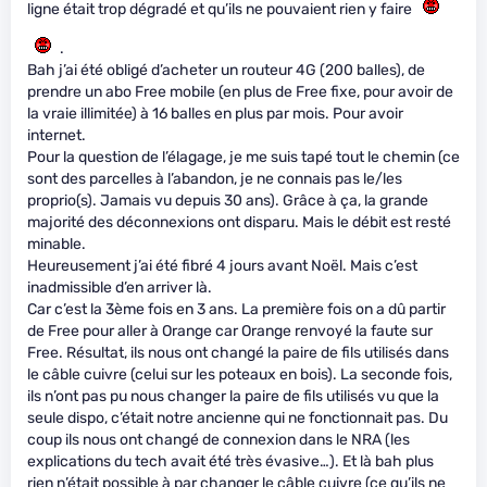
ligne était trop dégradé et qu’ils ne pouvaient rien y faire
.
Bah j’ai été obligé d’acheter un routeur 4G (200 balles), de
prendre un abo Free mobile (en plus de Free fixe, pour avoir de
la vraie illimitée) à 16 balles en plus par mois. Pour avoir
internet.
Pour la question de l’élagage, je me suis tapé tout le chemin (ce
sont des parcelles à l’abandon, je ne connais pas le/les
proprio(s). Jamais vu depuis 30 ans). Grâce à ça, la grande
majorité des déconnexions ont disparu. Mais le débit est resté
minable.
Heureusement j’ai été fibré 4 jours avant Noël. Mais c’est
inadmissible d’en arriver là.
Car c’est la 3ème fois en 3 ans. La première fois on a dû partir
de Free pour aller à Orange car Orange renvoyé la faute sur
Free. Résultat, ils nous ont changé la paire de fils utilisés dans
le câble cuivre (celui sur les poteaux en bois). La seconde fois,
ils n’ont pas pu nous changer la paire de fils utilisés vu que la
seule dispo, c’était notre ancienne qui ne fonctionnait pas. Du
coup ils nous ont changé de connexion dans le NRA (les
explications du tech avait été très évasive…). Et là bah plus
rien n’était possible à par changer le câble cuivre (ce qu’ils ne