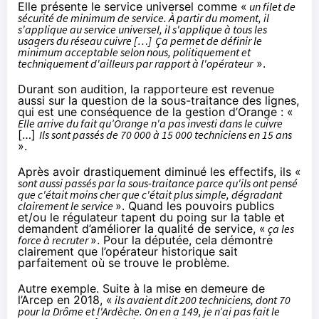
Elle présente le
service universel comme «
un filet de
sécurité de minimum de service. À partir du moment, il
s'applique au service universel, il s'applique à tous les
usagers du réseau cuivre […] Ça permet de définir le
minimum acceptable selon nous,
politiquement et
techniquement d'ailleurs par rapport à l'opérateur
».
Durant son audition, la rapporteure est revenue
aussi sur la question de la sous-traitance des lignes,
qui est une conséquence de la gestion d’Orange : «
Elle arrive du fait qu’Orange n'a pas investi dans le cuivre
[…]
Ils sont passés de 70 000 à 15 000 techniciens en 15 ans
».
Après avoir drastiquement diminué les effectifs, ils «
sont aussi passés par la sous-traitance parce qu'ils ont pensé
que c'était moins cher que c'était plus simple, dégradant
clairement le service
». Quand les pouvoirs publics
et/ou le régulateur tapent du poing sur la table et
demandent d’améliorer la qualité de service, «
ça les
force à recruter
». Pour la députée, cela démontre
clairement que l’opérateur historique sait
parfaitement où se trouve le problème.
Autre exemple. Suite à la mise en demeure de
l’Arcep en 2018, «
ils avaient dit 200 techniciens, dont 70
pour la Drôme et l'Ardèche. On en a 149, je n’ai pas fait le