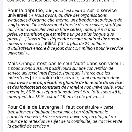
Pour la députée, «
le passif est lourd
» sur le service
universel : «
Nous avons, au dire des organisations
syndicales d'Orange elle-même, un abandon depuis plus de
vingt ans de l'investissement dans le réseau cuivre, stratégie
qui visait à basculer vers la fibre certes, mais qui n'a pas
prévu la transition qui est même un peu plus longue que
prévu […] Nous allons dépendre encore pendant dix ans au
moins du cuivre
», utilisé par «
plus de 24 millions
d'utilisateurs encore à ce jour, dont 1,4 million pour le service
universel
».
Mais Orange n’est pas le seul fautif dans son viseur :
«
nous avons aussi un passif lourd sur une convention de
service universel mal ficelée. Pourquoi ? Parce que les
indicateurs
[de qualité de service]
sont nationaux donc
nous avons une appréciation globale de la réalité du service
et des indicateurs construits de manière non universelle. Pour
exemple, 85 % des réparations doivent être faites sous 48 h,
mais quid des 15 % restant ? Rien n’a été prévu…
»
Pour Célia de Lavergne, il faut construire «
cette
transition en n'oubliant personne et en réaffirmant le
caractère universel de ce service universel, en plaçant au
cœur de la réflexion le sujet de la continuité, de l'accès et de
la qualité de service
».