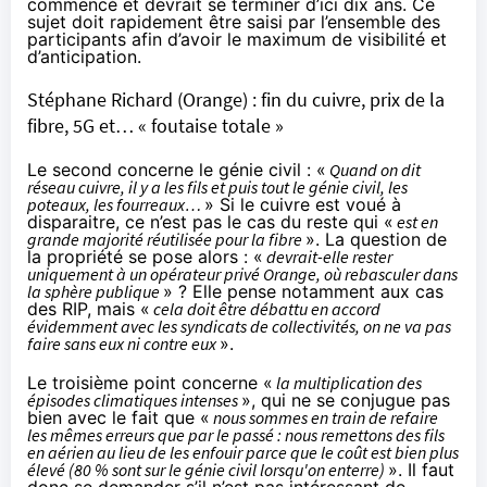
commencé et devrait se terminer d’ici dix ans. Ce
sujet doit rapidement être saisi par l’ensemble des
participants afin d’avoir le maximum de visibilité et
d’anticipation.
Stéphane Richard (Orange) : fin du cuivre, prix de la
fibre, 5G et… « foutaise totale »
Le second concerne le génie civil : «
Quand on dit
réseau cuivre, il y a les fils et puis tout le génie civil, les
poteaux, les fourreaux…
» Si le cuivre est voué à
disparaitre, ce n’est pas le cas du reste qui «
est en
grande majorité réutilisée pour la fibre
». La question de
la propriété se pose alors : «
devrait-elle rester
uniquement à un opérateur privé Orange, où rebasculer dans
la sphère publique
» ? Elle pense notamment aux cas
des RIP, mais «
cela doit être débattu en accord
évidemment avec les syndicats de collectivités, on ne va pas
faire sans eux ni contre eux
».
Le troisième point concerne «
la multiplication des
épisodes climatiques intenses
», qui ne se conjugue pas
bien avec le fait que «
nous sommes en train de refaire
les mêmes erreurs que par le passé : nous remettons des fils
en aérien au lieu de les enfouir parce que le coût est bien plus
élevé (80 % sont sur le génie civil lorsqu'on enterre)
». Il faut
donc se demander s’il n’est pas intéressant de