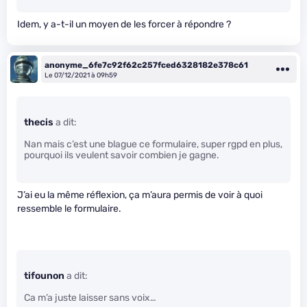
Idem, y a-t-il un moyen de les forcer à répondre ?
anonyme_6fe7c92f62c257fced6328182e378c61
Le 07/12/2021 à 09h59
thecis
a dit:
Nan mais c’est une blague ce formulaire, super rgpd en plus,
pourquoi ils veulent savoir combien je gagne.
J’ai eu la même réflexion, ça m’aura permis de voir à quoi
ressemble le formulaire.
tifounon
a dit:
Ca m’a juste laisser sans voix…