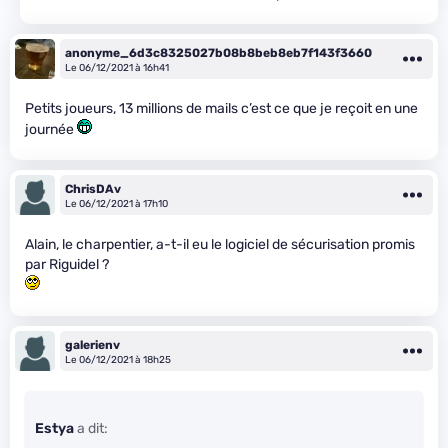
anonyme_6d3c8325027b08b8beb8eb7f143f3660
Le 06/12/2021 à 16h41
Petits joueurs, 13 millions de mails c’est ce que je reçoit en une
journée
ChrisDAv
Le 06/12/2021 à 17h10
Alain, le charpentier, a-t-il eu le logiciel de sécurisation promis
par Riguidel ?
galerienv
Le 06/12/2021 à 18h25
Estya
a dit: