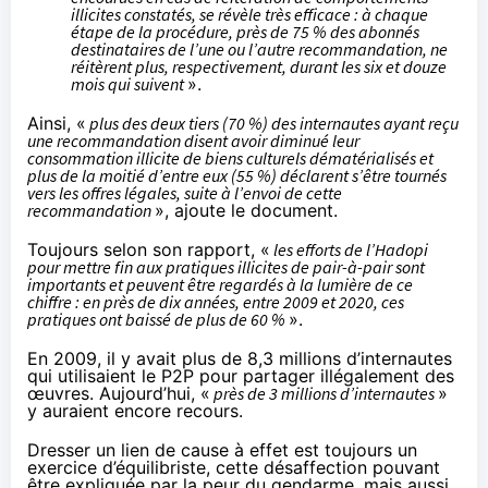
illicites constatés, se révèle très efficace : à chaque
étape de la procédure, près de 75 % des abonnés
destinataires de l’une ou l’autre recommandation, ne
réitèrent plus, respectivement, durant les six et douze
mois qui suivent
».
Ainsi, «
plus des deux tiers (70 %) des internautes ayant reçu
une recommandation disent avoir diminué leur
consommation illicite de biens culturels dématérialisés et
plus de la moitié d’entre eux (55 %) déclarent s’être tournés
vers les offres légales, suite à l’envoi de cette
recommandation
», ajoute le document.
Toujours selon son rapport, «
les efforts de l’Hadopi
pour mettre fin aux pratiques illicites de pair-à-pair sont
importants et peuvent être regardés à la lumière de ce
chiffre : en près de dix années, entre 2009 et 2020, ces
pratiques ont baissé de plus de 60 %
».
En 2009, il y avait plus de 8,3 millions d’internautes
qui utilisaient le P2P pour partager illégalement des
œuvres. Aujourd’hui, «
près de 3 millions d’internautes
»
y auraient encore recours.
Dresser un lien de cause à effet est toujours un
exercice d’équilibriste, cette désaffection pouvant
être expliquée par la peur du gendarme, mais aussi