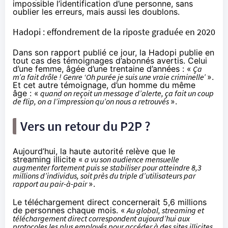
impossible l’identification d’une personne, sans
oublier les erreurs, mais aussi les doublons.
Hadopi : effondrement de la riposte graduée en 2020
Dans son rapport publié ce jour, la Hadopi publie en
tout cas des témoignages d’abonnés avertis. Celui
d’une femme, âgée d’une trentaine d’années : «
Ça
m’a fait drôle ! Genre ‘Oh purée je suis une vraie criminelle’
».
Et cet autre témoignage, d’un homme du même
âge : «
quand on reçoit un message d’alerte, ça fait un coup
de flip, on a l’impression qu’on nous a retrouvés
».
Vers un retour du P2P ?
Aujourd’hui, la haute autorité relève que le
streaming illicite «
a vu son audience mensuelle
augmenter fortement puis se stabiliser pour atteindre 8,3
millions d’individus, soit près du triple d’utilisateurs par
rapport au pair-à-pair
».
Le téléchargement direct concernerait 5,6 millions
de personnes chaque mois. «
Au global, streaming et
téléchargement direct correspondent aujourd’hui aux
protocoles les plus employés pour accéder à des sites illicites,