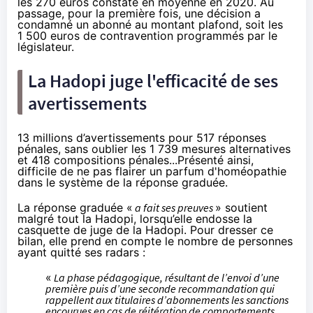
les 270 euros constaté en moyenne en 2020. Au
passage, pour la première fois, une décision a
condamné un abonné au montant plafond, soit les
1 500 euros de contravention programmés par le
législateur.
La Hadopi juge l'efficacité de ses
avertissements
13 millions d’avertissements pour 517 réponses
pénales, sans oublier les 1 739 mesures alternatives
et 418 compositions pénales...Présenté ainsi,
difficile de ne pas flairer un parfum d'homéopathie
dans le système de la réponse graduée.
La réponse graduée «
a fait ses preuves
» soutient
malgré tout la Hadopi, lorsqu’elle endosse la
casquette de juge de la Hadopi. Pour dresser ce
bilan, elle prend en compte le nombre de personnes
ayant quitté ses radars :
«
La phase pédagogique, résultant de l’envoi d’une
première puis d’une seconde recommandation qui
rappellent aux titulaires d’abonnements les sanctions
encourues en cas de réitération de comportements