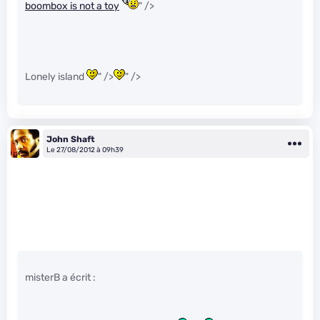
boombox is not a toy
" />
Lonely island
" />
" />
John Shaft
Le 27/08/2012 à 09h39
misterB a écrit :