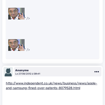
" />
" />
Anonyme
Le 27/08/2012 à 08h41
http://www.independent.co.uk/news/business/news/apple-
and-samsung-fined-over-patents-8079528.html