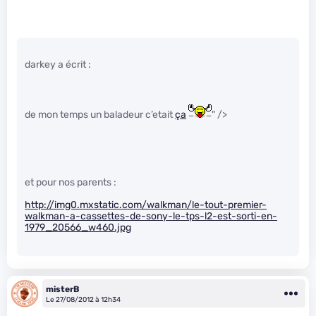
darkey a écrit :
de mon temps un baladeur c’etait
ça
" />
et pour nos parents :
http://img0.mxstatic.com/walkman/le-tout-premier-
walkman-a-cassettes-de-sony-le-tps-l2-est-sorti-en-
1979_20566_w460.jpg
misterB
Le 27/08/2012 à 12h34