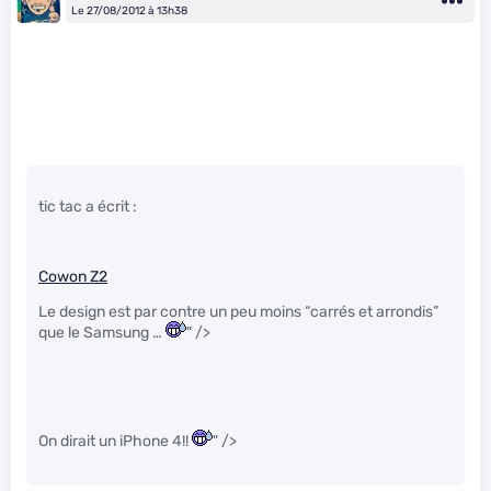
Le 27/08/2012 à 13h38
tic tac a écrit :
Cowon Z2
Le design est par contre un peu moins “carrés et arrondis”
que le Samsung …
" />
On dirait un iPhone 4!!
" />