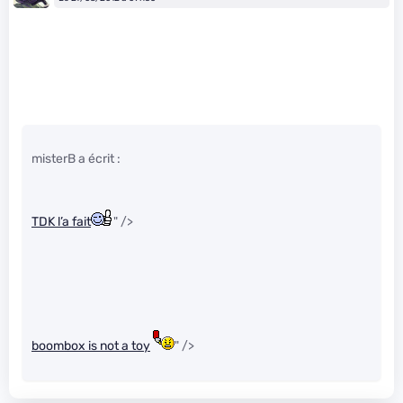
misterB a écrit :
TDK l’a fait
" />
boombox is not a toy
" />