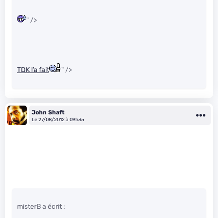
" />
TDK l’a fait
" />
John Shaft
Le 27/08/2012 à 09h35
misterB a écrit :