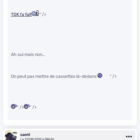
TDK l’a fait
" />
Ah oui mais non…
On peut pas mettre de cassettes là-dedans
" />
" />
" />
canti
Le 27/08/2012 à 09h36