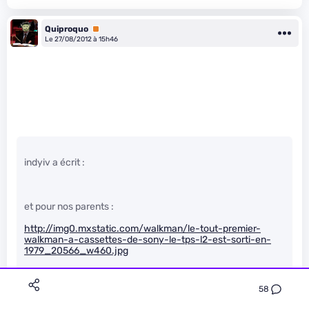
Quiproquo
Premium
Le 27/08/2012 à 15h46
indyiv a écrit :
et pour nos parents :
http://img0.mxstatic.com/walkman/le-tout-premier-
walkman-a-cassettes-de-sony-le-tps-l2-est-sorti-en-
1979_20566_w460.jpg
58