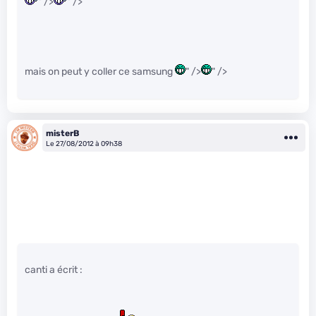
" />
" />
mais on peut y coller ce samsung
" />
" />
misterB
Le 27/08/2012 à 09h38
canti a écrit :