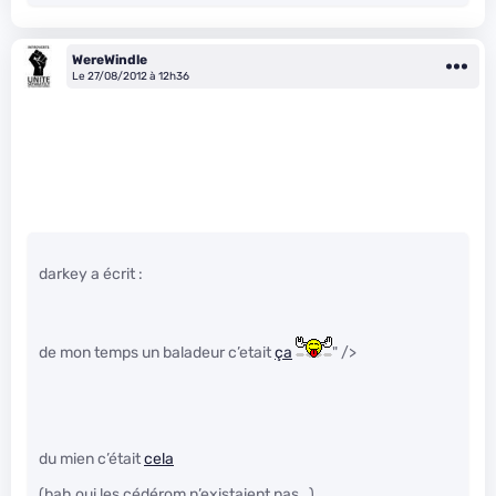
WereWindle
Le 27/08/2012 à 12h36
darkey a écrit :
de mon temps un baladeur c’etait
ça
" />
du mien c’était
cela
(bah oui les cédérom n’existaient pas…)