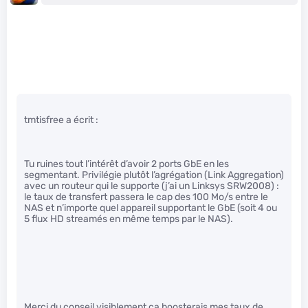
tmtisfree a écrit :
Tu ruines tout l’intérêt d’avoir 2 ports GbE en les
segmentant. Privilégie plutôt l’agrégation (Link Aggregation)
avec un routeur qui le supporte (j’ai un Linksys SRW2008) :
le taux de transfert passera le cap des 100 Mo/s entre le
NAS et n’importe quel appareil supportant le GbE (soit 4 ou
5 flux HD streamés en même temps par le NAS).
Merci du conseil visiblement ça boosterais mes taux de