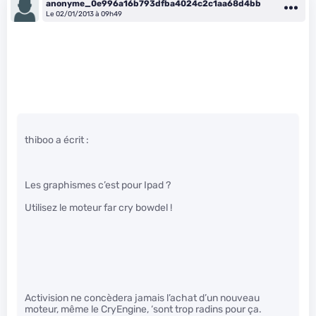
anonyme_0e996a16b793dfba4024c2c1aa68d4bb
Le 02/01/2013 à 09h49
thiboo a écrit :
Les graphismes c’est pour Ipad ?
Utilisez le moteur far cry bowdel !
Activision ne concèdera jamais l’achat d’un nouveau
moteur, même le CryEngine, ‘sont trop radins pour ça.