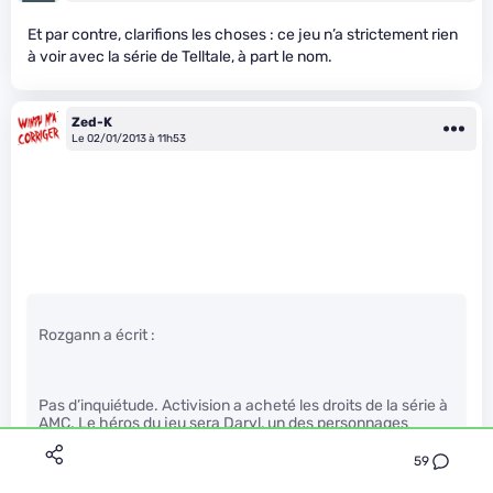
Et par contre, clarifions les choses : ce jeu n’a strictement rien
à voir avec la série de Telltale, à part le nom.
Zed-K
Le 02/01/2013 à 11h53
Rozgann a écrit :
Pas d’inquiétude. Activision a acheté les droits de la série à
AMC. Le héros du jeu sera Daryl, un des personnages
“badass” sans grand intérêt qu’ils ont ajoutés à la série pour
que les ados accrochent mieux.
59