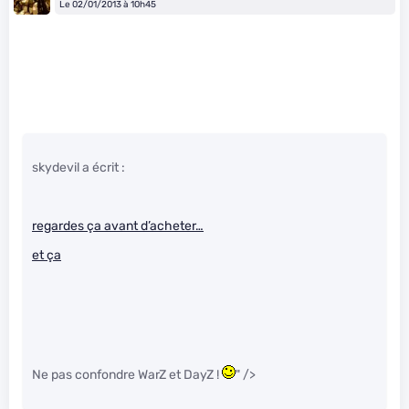
Le 02/01/2013 à 10h45
skydevil a écrit :
regardes ça avant d’acheter…
et ça
Ne pas confondre WarZ et DayZ !
" />