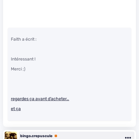
Faith a écrit :
Intéressant !
Merci ;)
regardes ça avant d’acheter…
et ça
bingo.crepuscule
Premium