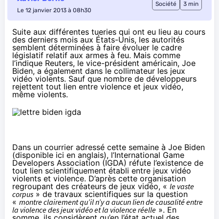
Société
3 min
Le 12 janvier 2013 à 08h30
Suite aux différentes tueries qui ont eu lieu au cours
des derniers mois aux États-Unis, les autorités
semblent déterminées à faire évoluer le cadre
législatif relatif aux armes à feu. Mais comme
l’indique
Reuters
, le vice-président américain, Joe
Biden, a également dans le collimateur les jeux
vidéo violents. Sauf que nombre de développeurs
rejettent tout lien entre violence et jeux vidéo,
même violents.
Dans un courrier adressé cette semaine à Joe Biden
(
disponible ici en anglais
), l’International Game
Developers Association (IGDA) réfute l’existence de
tout lien scientifiquement établi entre jeux vidéo
violents et violence. D’après cette organisation
regroupant des créateurs de jeux vidéo, «
le vaste
corpus
» de travaux scientifiques sur la question
«
montre clairement qu’il n’y a aucun lien de causalité entre
la violence des jeux vidéo et la violence réelle
». En
somme, ils considèrent qu’en l’état actuel des