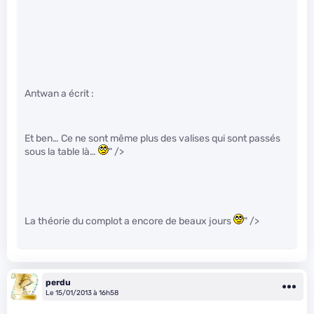
Antwan a écrit :
Et ben… Ce ne sont même plus des valises qui sont passés
sous la table là…
" />
La théorie du complot a encore de beaux jours
" />
perdu
Le 15/01/2013 à 16h58