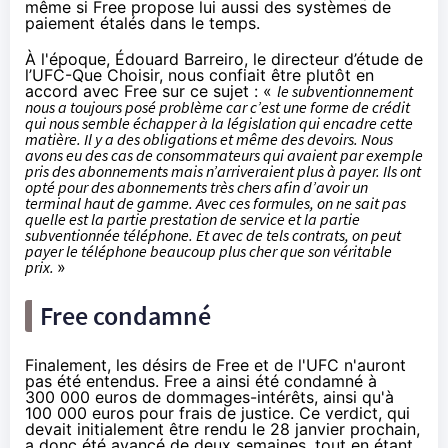
même si Free propose lui aussi des systèmes de
paiement étalés dans le temps.
À l'époque, Édouard Barreiro, le directeur d’étude de
l’UFC-Que Choisir, nous confiait être plutôt en
accord avec Free sur ce sujet : «
le subventionnement
nous a toujours posé problème car c’est une forme de crédit
qui nous semble échapper à la législation qui encadre cette
matière. Il y a des obligations et même des devoirs. Nous
avons eu des cas de consommateurs qui avaient par exemple
pris des abonnements mais n’arriveraient plus à payer. Ils ont
opté pour des abonnements très chers afin d’avoir un
terminal haut de gamme. Avec ces formules, on ne sait pas
quelle est la partie prestation de service et la partie
subventionnée téléphone. Et avec de tels contrats, on peut
payer le téléphone beaucoup plus cher que son véritable
prix.
»
Free condamné
Finalement, les désirs de Free et de l'UFC n'auront
pas été entendus. Free a ainsi été condamné à
300 000 euros de dommages-intérêts, ainsi qu'à
100 000 euros pour frais de justice. Ce verdict, qui
devait initialement être rendu le 28 janvier prochain,
a donc été avancé de deux semaines, tout en étant