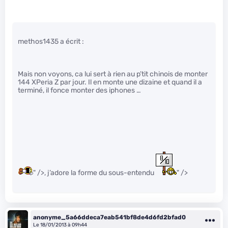
methos1435 a écrit :
Mais non voyons, ca lui sert à rien au p’tit chinois de monter
144 XPeria Z par jour. Il en monte une dizaine et quand il a
terminé, il fonce monter des iphones …
" />, j’adore la forme du sous-entendu
" />
anonyme_5a66ddeca7eab541bf8de4d6fd2bfad0
Le 18/01/2013 à 09h44