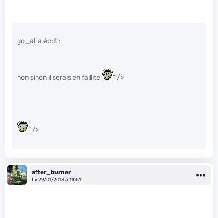
go_ali a écrit :
non sinon il serais en faillite
" />
" />
after_burner
Le 29/01/2013 à 11h51