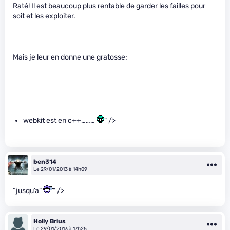
Raté! Il est beaucoup plus rentable de garder les failles pour
soit et les exploiter.
Mais je leur en donne une gratosse:
webkit est en c++………
" />
ben314
Le 29/01/2013 à 14h09
“jusqu’a”
" />
Holly Brius
Le 29/01/2013 à 17h25