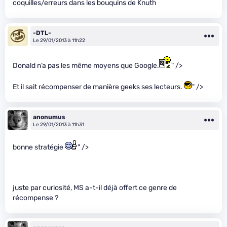
coquilles/erreurs dans les bouquins de Knuth
-DTL-
Le 29/01/2013 à 11h22
Donald n’a pas les même moyens que Google.
" />
Et il sait récompenser de manière geeks ses lecteurs.
" />
anonumus
Le 29/01/2013 à 11h31
bonne stratégie
" />
juste par curiosité, MS a-t-il déjà offert ce genre de
récompense ?