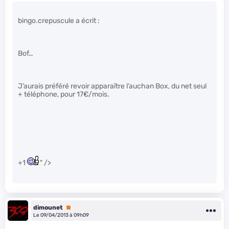
bingo.crepuscule a écrit :
Bof…
J’aurais préféré revoir apparaître l’auchan Box, du net seul
+ téléphone, pour 17€/mois.
+1
" />
dimounet
Premium
Le 09/04/2013 à 09h09