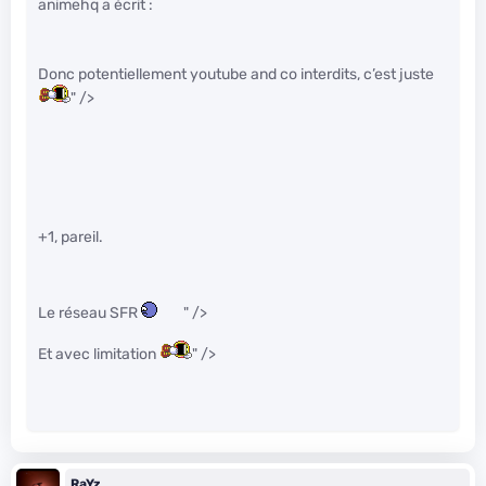
animehq a écrit :
Donc potentiellement youtube and co interdits, c’est juste
" />
+1, pareil.
Le réseau SFR
" />
Et avec limitation
" />
RaYz