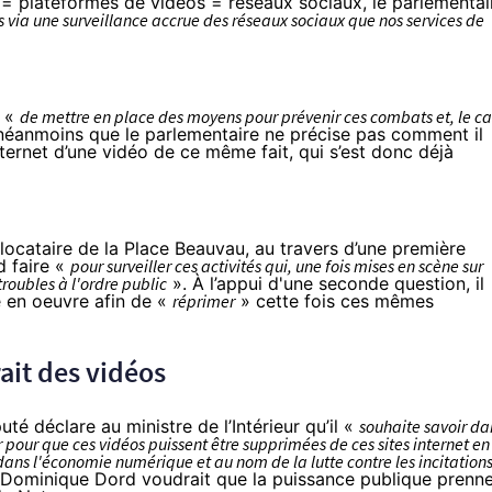
= plateformes de vidéos = réseaux sociaux, le parlementai
ts via une surveillance accrue des réseaux sociaux que nos services de
i «
de mettre en place des moyens pour prévenir ces combats et, le ca
anmoins que le parlementaire ne précise pas comment il
Internet d’une vidéo de ce même fait, qui s’est donc déjà
locataire de la Place Beauvau, au travers d’une
première
d faire «
pour surveiller ces activités qui, une fois mises en scène sur
troubles à l'ordre public
». À l’appui d'une
seconde question
, il
 en oeuvre afin de «
réprimer
» cette fois ces mêmes
rait des vidéos
puté déclare au ministre de l’Intérieur qu’il «
souhaite savoir da
r pour que ces vidéos puissent être supprimées de ces sites internet en
 dans l'économie numérique et au nom de la lutte contre les incitation
r, Dominique Dord voudrait que la puissance publique prenn