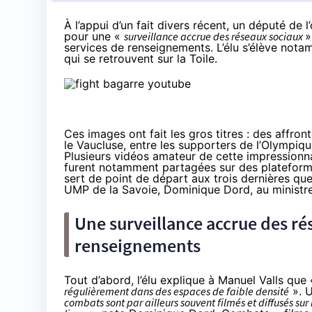
À l’appui d’un fait divers récent, un député de l
pour une «
surveillance accrue des réseaux sociaux
»
services de renseignements. L’élu s’élève nota
qui se retrouvent sur la Toile.
Ces images ont fait les gros titres : des affro
le Vaucluse, entre les supporters de l’Olympiq
Plusieurs vidéos amateur de cette impressionna
furent notamment partagées sur des plateformes
sert de point de départ aux trois dernières qu
UMP de la Savoie, Dominique Dord, au ministre d
Une surveillance accrue des rés
renseignements
Tout d’abord, l’élu explique à Manuel Valls que
régulièrement dans des espaces de faible densité
». 
combats sont par ailleurs souvent filmés et diffusés su