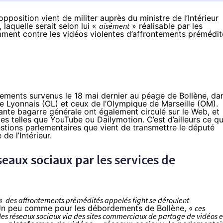
’opposition vient de militer auprès du ministre de l’Intérieur
, laquelle serait selon lui «
aisément
» réalisable par les
mment contre les vidéos violentes d’affrontements prémédit
ntements survenus le 18 mai dernier au péage de Bollène, da
ue Lyonnais (OL) et ceux de l’Olympique de Marseille (OM).
nte bagarre générale ont également circulé sur le Web, et
 telles que YouTube ou Dailymotion. C’est d’ailleurs ce qu
estions parlementaires que vient de transmettre le député
e l’Intérieur.
eaux sociaux par les services de
 «
des affrontements prémédités appelés fight se déroulent
Un peu comme pour les débordements de Bollène, «
ces
r les réseaux sociaux via des sites commerciaux de partage de vidéos 