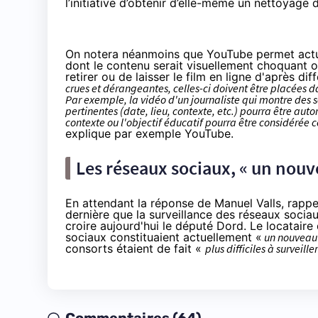
l’initiative d’obtenir d’elle-même un nettoyage 
On notera néanmoins que YouTube permet actuel
dont le contenu serait visuellement choquant o
retirer ou de laisser le film en ligne d'après dif
crues et dérangeantes, celles-ci doivent être placées
Par exemple, la vidéo d'un journaliste qui montre des
pertinentes (date, lieu, contexte, etc.) pourra être au
contexte ou l'objectif éducatif pourra être considérée
explique par exemple YouTube.
Les réseaux sociaux, «
un nouve
En attendant la réponse de Manuel Valls, rappel
dernière que la
surveillance des réseaux socia
croire aujourd'hui le député Dord. Le locataire
sociaux constituaient actuellement «
un nouveau 
consorts étaient de fait «
plus difficiles à surveiller