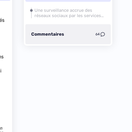
Une surveillance accrue des
réseaux sociaux par les services
és
de renseignements
Commentaires
64
ns
i
en