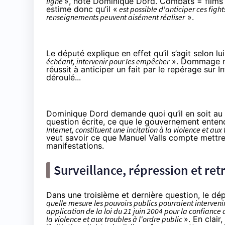
ligne
», note Dominique Dord. Combats = films 
estime donc qu’il «
est possible d'anticiper ces figh
renseignements peuvent aisément réaliser
».
Le député explique en effet qu’il s’agit selon lu
échéant, intervenir pour les empêcher
». Dommage né
réussit à anticiper un fait par le repérage sur 
déroulé...
Dominique Dord demande quoi qu’il en soit au 
question écrite
, ce que le gouvernement enten
Internet, constituent une incitation à la violence et aux 
veut savoir ce que Manuel Valls compte mettre
manifestations.
Surveillance, répression et ret
Dans une
troisième et dernière question
, le dé
quelle mesure les pouvoirs publics pourraient interveni
application de la loi du 21 juin 2004 pour la confiance
la violence et aux troubles à l'ordre public
». En clai