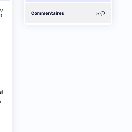
RM.
Commentaires
32
nt
si
à