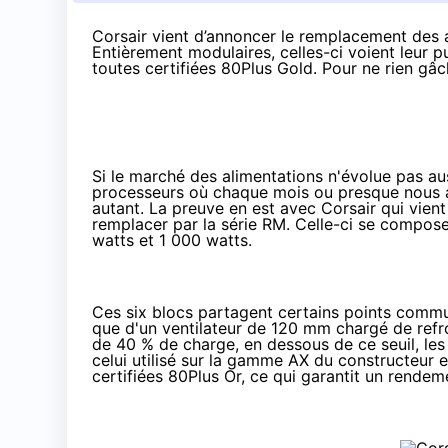
Corsair vient d’annoncer le remplacement des a
Entièrement modulaires, celles-ci voient leur 
toutes certifiées 80Plus Gold. Pour ne rien gâc
Si le marché des alimentations n'évolue pas a
processeurs où chaque mois ou presque nous avo
autant. La preuve en est avec Corsair qui vien
remplacer par la série RM. Celle-ci se compos
watts et 1 000 watts.
Ces six blocs partagent certains points commu
que d'un ventilateur de 120 mm chargé de refroi
de 40 % de charge, en dessous de ce seuil, le
celui utilisé sur
la gamme AX
du constructeur et
certifiées 80Plus Or, ce qui garantit un rende