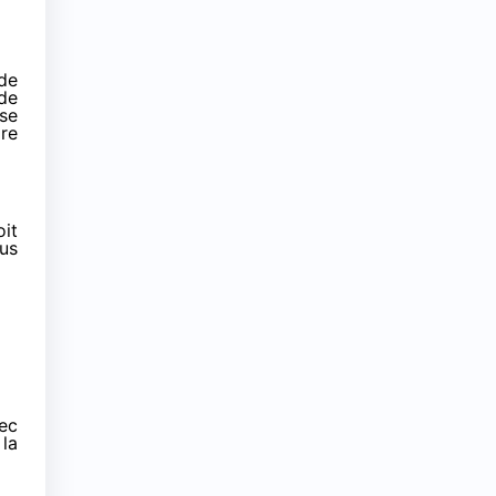
de
de
ose
ore
oit
ous
vec
 la