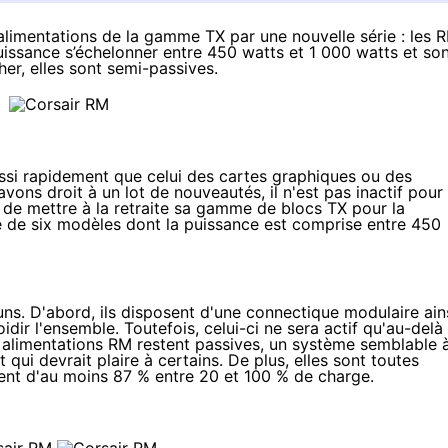
limentations de la gamme TX par une nouvelle série : les 
puissance s’échelonner entre 450 watts et 1 000 watts et so
her, elles sont semi-passives.
ussi rapidement que celui des cartes graphiques ou des
ns droit à un lot de nouveautés, il n'est pas inactif pour
t de mettre à la retraite sa gamme de blocs
TX
pour la
e de six modèles dont la puissance est comprise entre 450
ns. D'abord, ils disposent d'une connectique modulaire ain
dir l'ensemble. Toutefois, celui-ci ne sera actif qu'au-delà
s alimentations RM restent passives, un système semblable 
 qui devrait plaire à certains. De plus, elles sont toutes
ment d'au moins 87 % entre 20 et 100 % de charge.