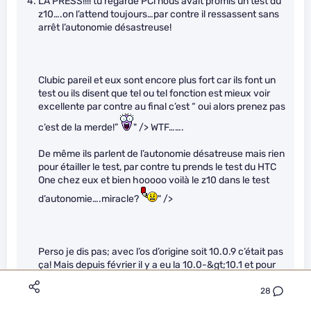
LA PRESS!!!! tu regarde PCi nous avait promis un test du
z10….on l’attend toujours…par contre il ressassent sans
arrêt l’autonomie désastreuse!
Clubic pareil et eux sont encore plus fort car ils font un
test ou ils disent que tel ou tel fonction est mieux voir
excellente par contre au final c’est “ oui alors prenez pas
c’est de la merde!”
" /> WTF…….
De même ils parlent de l’autonomie désatreuse mais rien
pour étailler le test, par contre tu prends le test du HTC
One chez eux et bien hooooo voilà le z10 dans le test
d’autonomie….miracle?
" />
Perso je dis pas; avec l’os d’origine soit 10.0.9 c’était pas
ça! Mais depuis février il y a eu la 10.0-&gt;10.1 et pour
septembre, (mais déjà en béta) la 10.2 et je peux te dire
qu’entre la 10.0.9 et la 10.2 l’autonomie à fait un sacré
28
bout de chemin.