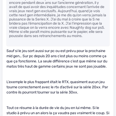
encore pendant deux ans sur l’ancienne génération, il y
avait de quoi avoir des inquiétudes concernant l’arrivée de
vrais jeux next gen exclusifs. Aujourd’hui, quand je vois
cette next gen intermédiaire, je me dis qu’on verra jamais la
puissance de la Series X. J’ai du mal à croire que la S ne
bridera pas l’émancipation de la X. J’ai l’impression que la
vraie claque on la verra encore avec Naughty dog sur ps5.
Même si elle paraît moins puissante sur le papier, elle sera
poussée dans ses retranchements au moins.
Sauf si le jeu sort aussi sur pc ou est prévu pour la prochaine
mid gen… Sur pc depuis 20 ans c’est plus ou moins comme ça
que ça fonctionne. La seule différence c’est que même sur du
matos très haut de gamme certains jeux ne sont pas jouable.
L’exemple le plus frappant était le RTX, quasiment aucun jeu
tourne correctement avec le rtx d’activé sur la série 20xx. Par
contre ils pourront tourner sur la série 30xx.
Tout ce résume à la durée de vie du jeu en lui même. Si le
studio à prévu un an alors la ça vaudra pas vraiment le coup. Si