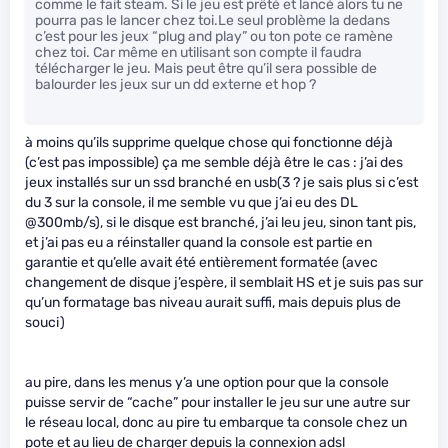
comme le fait steam. Si le jeu est prêté et lancé alors tu ne
pourra pas le lancer chez toi.Le seul problème la dedans
c’est pour les jeux “plug and play” ou ton pote ce ramène
chez toi. Car même en utilisant son compte il faudra
télécharger le jeu. Mais peut être qu’il sera possible de
balourder les jeux sur un dd externe et hop ?
à moins qu’ils supprime quelque chose qui fonctionne déjà
(c’est pas impossible) ça me semble déjà être le cas : j’ai des
jeux installés sur un ssd branché en usb(3 ? je sais plus si c’est
du 3 sur la console, il me semble vu que j’ai eu des DL
@300mb/s), si le disque est branché, j’ai leu jeu, sinon tant pis,
et j’ai pas eu a réinstaller quand la console est partie en
garantie et qu’elle avait été entièrement formatée (avec
changement de disque j’espère, il semblait HS et je suis pas sur
qu’un formatage bas niveau aurait suffi, mais depuis plus de
souci)
au pire, dans les menus y’a une option pour que la console
puisse servir de “cache” pour installer le jeu sur une autre sur
le réseau local, donc au pire tu embarque ta console chez un
pote et au lieu de charger depuis la connexion adsl