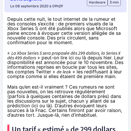
Hardware
3 min
Le 08 septembre 2020 à 09h29
Depuis cette nuit, le tout internet de la rumeur et
des consoles s’excite : de premiers visuels de la
Xbox Series S ont été publiés alors que Microsoft
peine encore à évoquer cette version allégée de sa
nouvelle console. Des prix circulent, sans
confirmation pour le moment.
«
La Xbox Series S sera proposée dès 299 dollars, la Series X
dès 499 dollars
» peut-on lire ici ou là depuis hier. Leur
disponibilité est annoncée pour le 10 novembre. Des
informations reprises en boucle par tous les sites,
les comptes Twitter «
de leak
» les rediffusant à leur
compte comme si elles étaient de première main.
Mais qu’en est-il vraiment ? Ces rumeurs ne sont
pas nouvelles, on les retrouve régulièrement
(parfois à quelques centaines de dollars près) dans
les discussions sur le sujet, chacun y allant de sa
prédiction (
ici
ou
là
). D’autres évoquent
leurs
sources à la Fnac
. Certains finiront par avoir raison,
d’autres tort. Jusque-là, rien d’inhabituel.
Un tarif « estimé » de 299 dollars