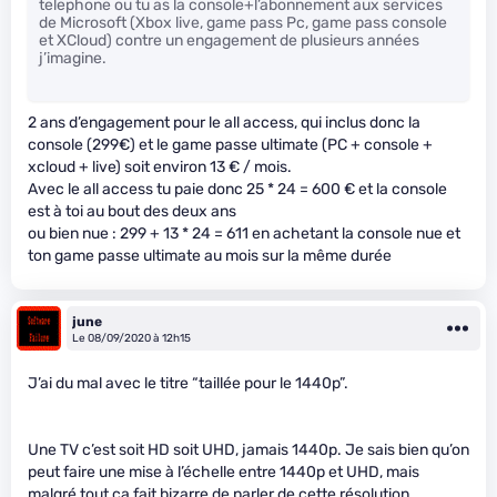
telephone ou tu as la console+l’abonnement aux services
de Microsoft (Xbox live, game pass Pc, game pass console
et XCloud) contre un engagement de plusieurs années
j’imagine.
2 ans d’engagement pour le all access, qui inclus donc la
console (299€) et le game passe ultimate (PC + console +
xcloud + live) soit environ 13 € / mois.
Avec le all access tu paie donc 25 * 24 = 600 € et la console
est à toi au bout des deux ans
ou bien nue : 299 + 13 * 24 = 611 en achetant la console nue et
ton game passe ultimate au mois sur la même durée
june
Le 08/09/2020 à 12h15
J’ai du mal avec le titre “taillée pour le 1440p”.
Une TV c’est soit HD soit UHD, jamais 1440p. Je sais bien qu’on
peut faire une mise à l’échelle entre 1440p et UHD, mais
malgré tout ça fait bizarre de parler de cette résolution