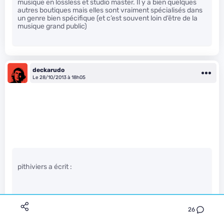
musique en lossless et studio master. Il y a bien quelques
autres boutiques mais elles sont vraiment spécialisés dans
un genre bien spécifique (et c’est souvent loin d’être de la
musique grand public)
deckarudo
Le 28/10/2013 à 18h05
pithiviers a écrit :
Au contraire, je vois mal comment Qobuz aurait pu faire un
meilleur positionnement.
26
Ils se sont certes positionné sur un marché de niche, mais