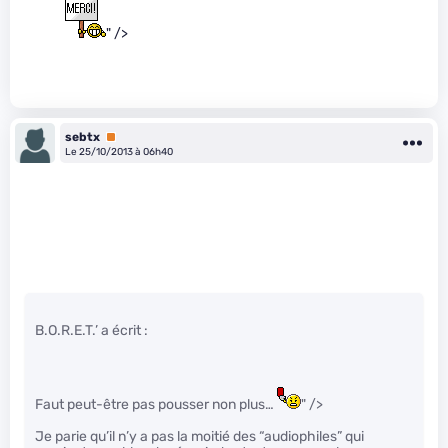
" />
sebtx
Premium
Le 25/10/2013 à 06h40
B.O.R.E.T.’ a écrit :
Faut peut-être pas pousser non plus…
" />
Je parie qu’il n’y a pas la moitié des “audiophiles” qui