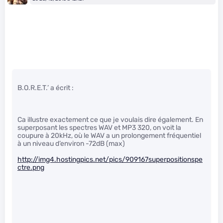
B.O.R.E.T.’ a écrit :
Ca illustre exactement ce que je voulais dire également. En
superposant les spectres WAV et MP3 320, on voit la
coupure à 20kHz, où le WAV a un prolongement fréquentiel
à un niveau d’environ -72dB (max)
http://img4.hostingpics.net/pics/909167superpositionspe
ctre.png