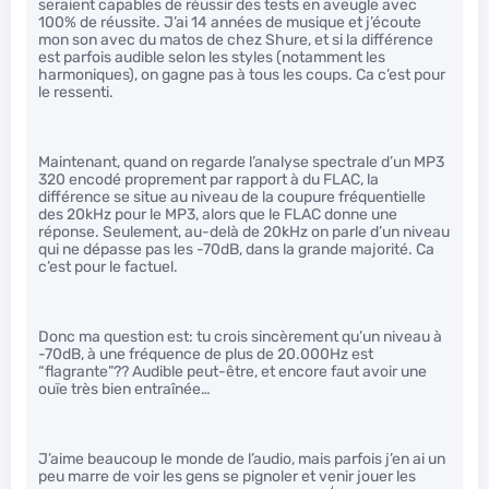
seraient capables de réussir des tests en aveugle avec
100% de réussite. J’ai 14 années de musique et j’écoute
mon son avec du matos de chez Shure, et si la différence
est parfois audible selon les styles (notamment les
harmoniques), on gagne pas à tous les coups. Ca c’est pour
le ressenti.
Maintenant, quand on regarde l’analyse spectrale d’un MP3
320 encodé proprement par rapport à du FLAC, la
différence se situe au niveau de la coupure fréquentielle
des 20kHz pour le MP3, alors que le FLAC donne une
réponse. Seulement, au-delà de 20kHz on parle d’un niveau
qui ne dépasse pas les -70dB, dans la grande majorité. Ca
c’est pour le factuel.
Donc ma question est: tu crois sincèrement qu’un niveau à
-70dB, à une fréquence de plus de 20.000Hz est
“flagrante”?? Audible peut-être, et encore faut avoir une
ouïe très bien entraînée…
J’aime beaucoup le monde de l’audio, mais parfois j’en ai un
peu marre de voir les gens se pignoler et venir jouer les