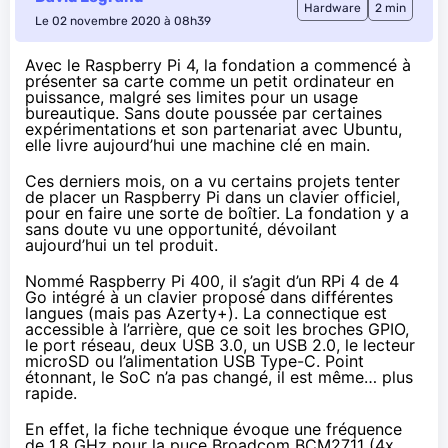
Hardware
2 min
Le 02 novembre 2020 à 08h39
Avec le Raspberry Pi 4, la fondation a commencé à
présenter sa carte comme un petit ordinateur en
puissance, malgré ses limites pour un usage
bureautique. Sans doute poussée par certaines
expérimentations et son partenariat
avec Ubuntu
,
elle livre aujourd’hui une machine clé en main.
Ces derniers mois, on a vu certains projets tenter
de placer un Raspberry Pi dans un clavier officiel,
pour en faire une sorte de boîtier. La fondation y a
sans doute vu une opportunité, dévoilant
aujourd’hui un tel produit.
Nommé
Raspberry Pi 400
, il s’agit d’un RPi 4 de 4
Go intégré à un clavier proposé dans différentes
langues (mais pas
Azerty+
). La connectique est
accessible à l’arrière, que ce soit les broches GPIO,
le port réseau, deux USB 3.0, un USB 2.0, le lecteur
microSD ou l’alimentation USB Type-C. Point
étonnant, le SoC n’a pas changé, il est même… plus
rapide.
En effet,
la fiche technique
évoque une fréquence
de 1,8 GHz pour la puce Broadcom BCM2711 (4x