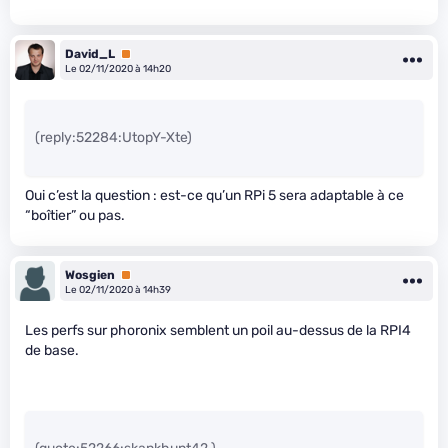
David_L
Premium
Le 02/11/2020 à 14h20
(reply:52284:UtopY-Xte)
Oui c’est la question : est-ce qu’un RPi 5 sera adaptable à ce
“boîtier” ou pas.
Wosgien
Premium
Le 02/11/2020 à 14h39
Les perfs sur phoronix semblent un poil au-dessus de la RPI4
de base.