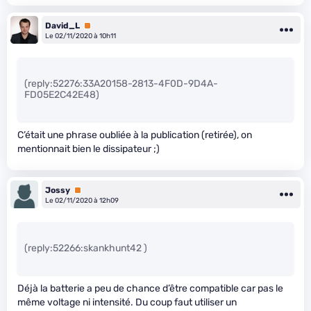
David_L
Premium
Le 02/11/2020 à 10h11
(reply:52276:33A20158-2813-4F0D-9D4A-
FD05E2C42E48)
C’était une phrase oubliée à la publication (retirée), on
mentionnait bien le dissipateur ;)
Jossy
Premium
Le 02/11/2020 à 12h09
(reply:52266:skankhunt42 )
Déjà la batterie a peu de chance d’être compatible car pas le
même voltage ni intensité. Du coup faut utiliser un