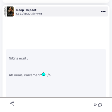
Deep_INpact
Le 27/12/2013 à 14h53
NiCr a écrit :
Ah ouais, carrément
" />
Oui, car ces spécialistes disent l’inverse de ce que
constatent les citoyens.
34