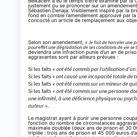
Belkacem a eu le temps d’être examiné par la 
justement pu se prononcer sur un amendement dé
Sébastien Denaja. Visiblement inspiré par la br
fond en comble l’amendement approuvé par la 
concocté un article de remplaçement aux objecti
Selon son
amendement
, «
le fait de harceler une
pour effet une dégradation de ses conditions de vie se
deviendra une infraction punie d’un an de pri
aggravantes sont par ailleurs prévues :
Si les faits «
ont été commis par l’utilisation d’u
Si les faits «
ont causé une incapacité totale de tr
Si les faits «
ont été commis sur un mineur de qui
Si les faits «
ont été commis sur une personne dont
une infirmité, à une déficience physique ou psyc
auteur
».
Le magistrat ayant à punir une personne coupa
fonction du nombre de circonstances aggravant
maximale doublée (deux ans de prison et 30 0
triplée : trois ans de prison et 45 000 euros d