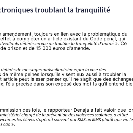
troniques troublant la tranquilité
e
amendement
, toujours en lien avec la problématique du
effet à compléter un article existant du Code pénal, qui
veillants réitérés en vue de troubler la tranquillité d'autrui
». Ce
n de prison et de 15 000 euros d'amende.
s réitérés de messages malveillants émis par la voie des
 de même peines lorsqu’ils visent eux aussi à troubler la
et article peut laisser penser qu’il ne s’agit que des échange
x, l’élu précise dans son exposé des motifs qu’il entend bie
mission des lois, le rapporteur Denaja a fait valoir que lo
inistériel chargé de la prévention des violences scolaires, a attiré
 victimes les élèves s’opérait souvent par SMS ou MMS plutôt que via le
es cas
».