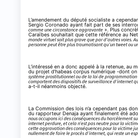
L’amendement du député socialiste a cependan
Sergio Coronado ayant fait part de ses interro
comme une circonstance aggravante
». Plus concrè
Caraïbes souhaitait que
cette référence au Ne
monde virtuel soit plus grave que par d'autres voies. A
personne peut être plus traumatisant qu’un tweet ou 
L’intéressé en a donc appelé à la retenue, au 
du projet d’habeas corpus numérique -
dont on 
système prostitutionnel ou de la loi de programmation m
comportent des dispositifs de surveillance d’internet q
a-t-il néanmoins objecté.
La Commission des lois n’a cependant pas don
du rapporteur Denaja ayant finalement été ado
nous occupons ici des conséquences du harcèlement sur l
internet perdure, et cela n’est pas neutre pour la victi
cette aggravation des conséquences pour la victime just
nullement de faire le procès d’internet, qui reste un es