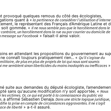
t provoqué quelques remous du côté des écologistes,
gations quant à «
la pertinence de considérer l’utilisation d’interne
tement, le représentant des Français d’Amérique Latine et 
t soit gommée
. «
Il ne nous semble pas que le harcèlement dans le
u contraire, un harcèlement dans la rue ou par courrier au domicile de
un message sur Facebook
» faisait-il ainsi valoir.
moins en attendant les propositions du gouvernement au suj
ne connaît toujours pratiquement rien...
«
Qu’il s’agisse du
ilitaire, de plus en plus de projets de loi qui nous sont soumis
ui me semblent sinon liberticides du moins inadaptés ou inefficaces
»
né suite aux demandes du député écologiste, l’amendemen
pté sans qu'aucune modification n'y soit apportée. «
Nous
es victimes. Or, ce qui est porté à la connaissance du public via
me,
a affirmé Sébastien Denaja
. Dans une stricte logique juridique,
ifie la prise en compte de circonstances aggravantes. Il ne s’agit
pace de liberté
» a-t-il assuré.