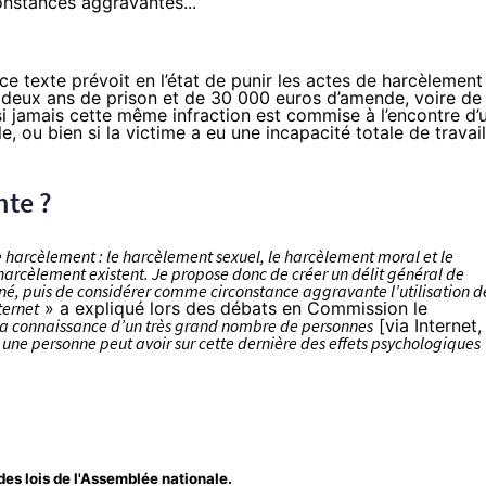
onstances aggravantes...
e texte prévoit en l’état de punir les actes de harcèlement
e deux ans de prison et de 30 000 euros d’amende, voire de
i jamais cette même infraction est commise à l’encontre d’
, ou bien si la victime a eu une incapacité totale de travail
nte ?
e harcèlement : le harcèlement sexuel, le harcèlement moral et le
harcèlement existent. Je propose donc de créer un délit général de
, puis de considérer comme circonstance aggravante l’utilisation d
ternet
» a expliqué lors des
débats en Commission
le
à la connaissance d’un très grand nombre de personnes
[via Internet,
 une personne peut avoir sur cette dernière des effets psychologiques
es lois de l'Assemblée nationale.