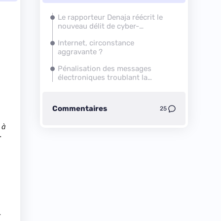
Le rapporteur Denaja réécrit le
nouveau délit de cyber-
harcèlement
Internet, circonstance
aggravante ?
Pénalisation des messages
électroniques troublant la
tranquilité d'autrui
Commentaires
25
 à
.
-