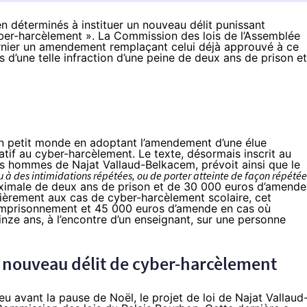
en déterminés à instituer un nouveau délit punissant
er-harcèlement ». La Commission des lois de l’Assemblée
ernier un amendement remplaçant celui déjà approuvé à ce
rs d’une telle infraction d’une peine de deux ans de prison et
on petit monde en adoptant
l’amendement
d’une élue
latif au cyber-harcèlement
. Le texte, désormais inscrit au
 les hommes de Najat Vallaud-Belkacem, prévoit ainsi que le
 à des intimidations répétées, ou de porter atteinte de façon répétée
ximale de deux ans de prison et de 30 000 euros d’amende
ulièrement aux cas de cyber-harcèlement scolaire, cet
emprisonnement et 45 000 euros d’amende en cas où
inze ans, à l’encontre d’un enseignant, sur une personne
e nouveau délit de cyber-harcèlement
eu avant la pause de Noël, le projet de loi de Najat Vallaud