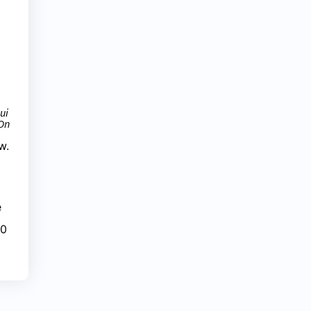
ui
 On
ew
.
e
20