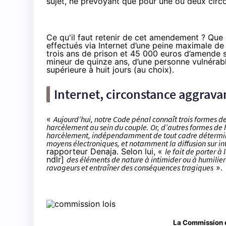
sujet, ne prévoyant que pour une ou deux circ
Ce qu'il faut retenir de cet amendement ? Que c
effectués via Internet d’une peine maximale d
trois ans de prison et 45 000 euros d’amende s
mineur de quinze ans, d’une personne vulnérable
supérieure à huit jours (au choix).
Internet, circonstance aggrava
«
Aujourd’hui, notre Code pénal connaît trois formes d
harcèlement au sein du couple. Or, d’autres formes de 
harcèlement, indépendamment de tout cadre déterminé
moyens électroniques, et notamment la diffusion sur in
rapporteur Denaja. Selon lui, «
le fait de porter 
ndlr]
des éléments de nature à intimider ou à humilier
ravageurs et entraîner des conséquences tragiques
».
La Commission d