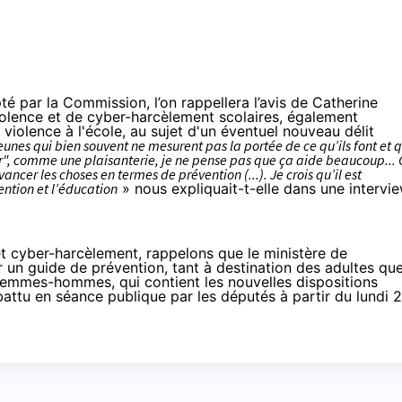
é par la Commission, l’on rappellera l’avis de Catherine
olence et de cyber-harcèlement scolaires, également
 violence à l'école, au sujet d'un éventuel nouveau délit
eunes qui bien souvent ne mesurent pas la portée de ce qu’ils font et q
", comme une plaisanterie, je ne pense pas que ça aide beaucoup...
ncer les choses en termes de prévention (...). Je crois qu’il est
ention et l’éducation
» nous expliquait-t-elle dans une
intervi
 cyber-harcèlement, rappelons que le ministère de
r un guide de prévention
, tant à destination des adultes qu
é femmes-hommes, qui contient les nouvelles dispositions
battu en séance publique par les députés à partir du lundi 