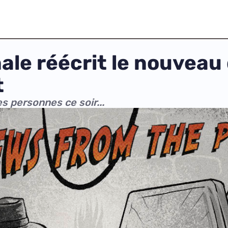
le réécrit le nouveau d
t
 personnes ce soir...