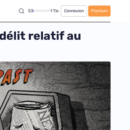
S3
1 Tio
Connexion
Premium
élit relatif au