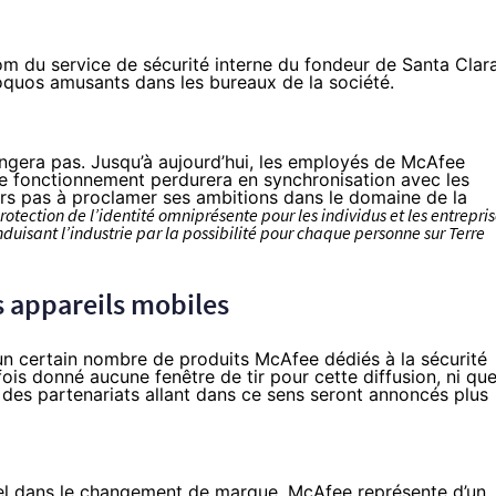
nom du service de sécurité interne du fondeur de Santa Clara
oquos amusants dans les bureaux de la société.
hangera pas. Jusqu’à aujourd’hui, les employés de McAfee
t ce fonctionnement perdurera en synchronisation avec les
leurs pas à proclamer ses ambitions dans le domaine de la
protection de l’identité omniprésente pour les individus et les entrepri
duisant l’industrie par la possibilité pour chaque personne sur Terre
es appareils mobiles
n certain nombre de produits McAfee dédiés à la sécurité
fois donné aucune fenêtre de tir pour cette diffusion, ni que
des partenariats allant dans ce sens seront annoncés plus
tel dans le changement de marque. McAfee représente d’un