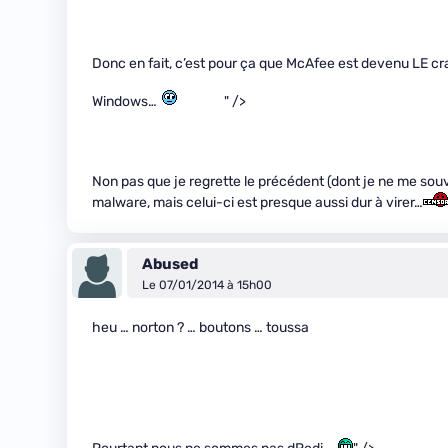
Donc en fait, c’est pour ça que McAfee est devenu LE c
Windows…
" />
Non pas que je regrette le précédent (dont je ne me souv
malware, mais celui-ci est presque aussi dur à virer…
Abused
Le 07/01/2014 à 15h00
heu … norton ? … boutons … toussa