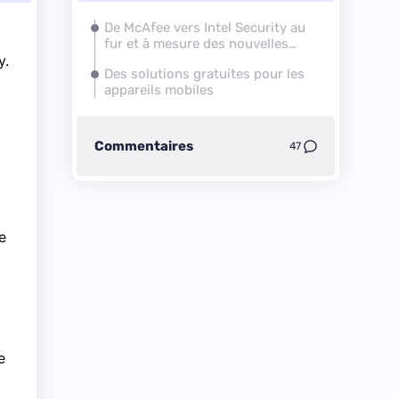
De McAfee vers Intel Security au
fur et à mesure des nouvelles
y.
versions des produits
Des solutions gratuites pour les
appareils mobiles
Commentaires
47
e
e