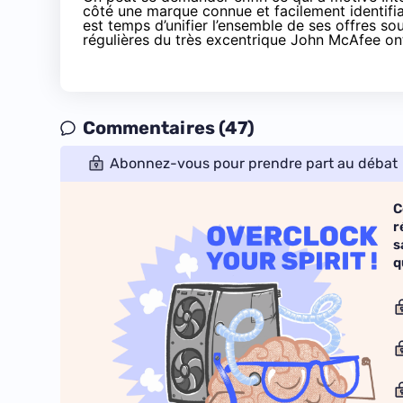
côté une marque connue et facilement identifiabl
est temps d’unifier l’ensemble de ses offres s
régulières du
très excentrique John McAfee
ont
Commentaires (47)
Abonnez-vous pour prendre part au débat
C
r
s
q