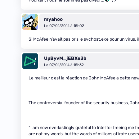
Pourtant nous ne sommes pas dRedi …
" />
myahoo
Le 07/01/2014 à 15h02
Si McAfee n’avait pas pris le svchost.exe pour un virus, il
UpByvM_jEBXe3b
Le 07/01/2014 à 15h32
Le meilleur c’est la réaction de John McAfee a cette new
The controversial founder of the security business, Jo
“I am now everlastingly grateful to Intel for freeing me 
are not my words, but the words of millions of irate users