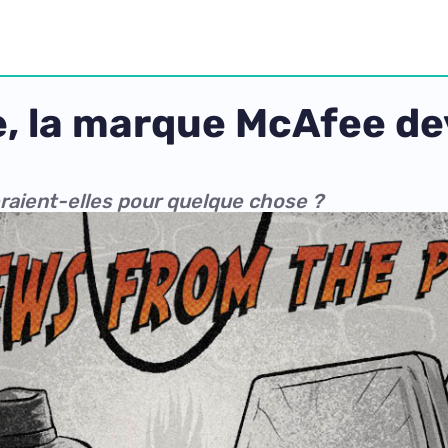
e, la marque McAfee de
raient-elles pour quelque chose ?