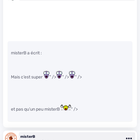
misterB a écrit :
Mais c’est super
" />
" />
" />
et pas qu’un peu misterB
" />
misterB