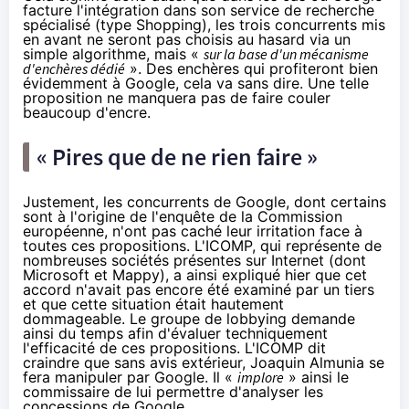
facture l'intégration dans son service de recherche
spécialisé (type Shopping), les trois concurrents mis
en avant ne seront pas choisis au hasard via un
simple algorithme, mais «
sur la base d'un mécanisme
d'enchères dédié
». Des enchères qui profiteront bien
évidemment à Google, cela va sans dire. Une telle
proposition ne manquera pas de faire couler
beaucoup d'encre.
« Pires que de ne rien faire »
Justement, les concurrents de Google, dont certains
sont à l'origine de l'enquête de la Commission
européenne, n'ont pas caché leur irritation face à
toutes ces propositions.
L'ICOMP
, qui représente de
nombreuses sociétés présentes sur Internet (dont
Microsoft et Mappy), a ainsi expliqué hier que cet
accord n'avait pas encore été examiné par un tiers
et que cette situation était hautement
dommageable. Le groupe de lobbying demande
ainsi du temps afin d'évaluer techniquement
l'efficacité de ces propositions. L'ICOMP dit
craindre que sans avis extérieur, Joaquin Almunia se
fera manipuler par Google. Il «
implore
» ainsi le
commissaire de lui permettre d'analyser les
concessions de Google.