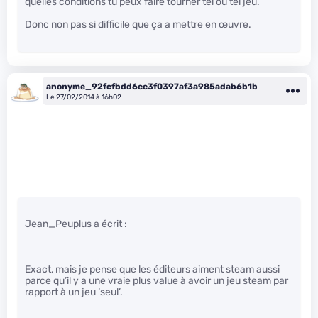
quelles conditions tu peux faire tourner tel ou tel jeu.
Donc non pas si difficile que ça a mettre en œuvre.
anonyme_92fcfbdd6cc3f0397af3a985adab6b1b
Le 27/02/2014 à 16h02
Jean_Peuplus a écrit :
Exact, mais je pense que les éditeurs aiment steam aussi
parce qu’il y a une vraie plus value à avoir un jeu steam par
rapport à un jeu ‘seul’.