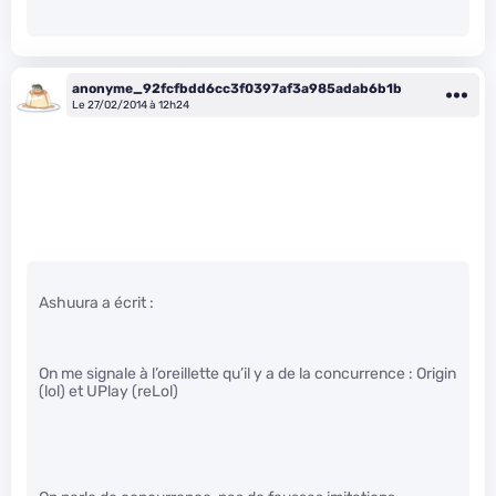
anonyme_92fcfbdd6cc3f0397af3a985adab6b1b
Le 27/02/2014 à 12h24
Ashuura a écrit :
On me signale à l’oreillette qu’il y a de la concurrence : Origin
(lol) et UPlay (reLol)