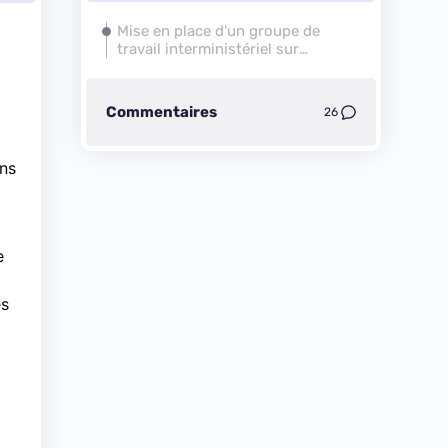
Mise en place d'un groupe de
travail interministériel sur
« l’accessibilité numérique »
Commentaires
26
ns
e
es