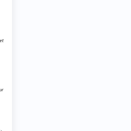
et
ur
.