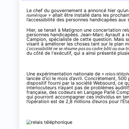
Le chef du gouvernement a annoncé hier qu’un g
numérique
» allait être installé dans les proch
l’accessibilité des personnes handicapées aux s
Hier, se tenait à Matignon une
concertation rela
personnes handicapées. Jean-Marc Ayrault a reç
Campion, spécialiste de cette question. Mais s
visant à améliorer les choses tant sur le plan m
L’accessibilité ne se résume pas au cadre bâti ou aux tra
du côté de l'exécutif, qui a ainsi présenté plusi
Une expérimentation nationale de «
relais télép
lancée d’ici le mois d’avril. Concrètement, 50
dispositif fourni par la société Websourd, ce qu
interlocuteurs n’ayant pas de problèmes audit
française, des codeurs en Langage Parlé Complét
qui pourront accompagner ces individus en te
l’opération est de 2,8 millions d’euros pour l’Éta