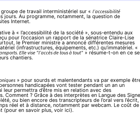
roupe de travail interministériel sur «
l’accessibilité
ains jours. Au programme, notamment, la question de
ites Internet.
tive à « l’accessibilité de la société »
, sous-entendu aux
u pour l’occasion un rapport de la sénatrice Claire-Lise
urtout, le Premier ministre a annoncé différentes mesures
atériel (infrastructures, équipements, etc.) qu’immatériel. «
nsports. Elle vise "l’accès de tous à tout"
» résume-t-on en ce se
eurs chantiers.
honiques
» pour sourds et malentendants va par exemple êtr
0 personnes handicapées vont tester pendant un an un
i leur permettra d’être mis en relation avec des
ifs. Comment ? Grâce à des interprètes en Langue des Sign
é, ou bien encore des transcripteurs de l’oral vers l’écrit,
mps réel et à distance, notamment par webcam. Le coût de
t (
pour en savoir plus, voir ici
).