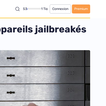
S3
1 Tio
Connexion
Premium
pareils jailbreakés