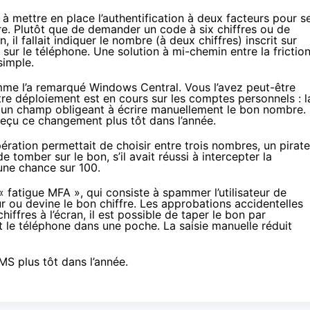
 à mettre en place l’authentification à deux facteurs pour s
re. Plutôt que de demander un code à six chiffres ou de
l fallait indiquer le nombre (à deux chiffres) inscrit sur
 sur le téléphone. Une solution à mi-chemin entre la frictio
simple.
mme l’a remarqué
Windows Central
. Vous l’avez peut-être
re déploiement est en cours sur les comptes personnels : l
 un champ obligeant à écrire manuellement le bon nombre.
reçu ce changement plus tôt dans l’année.
ération permettait de choisir entre trois nombres, un pirate
tomber sur le bon, s’il avait réussi à intercepter la
une chance sur 100.
« fatigue MFA », qui consiste à spammer l’utilisateur de
 ou devine le bon chiffre. Les approbations accidentelles
iffres à l’écran, il est possible de taper le bon par
 le téléphone dans une poche. La saisie manuelle réduit
SMS
plus tôt dans l’année.