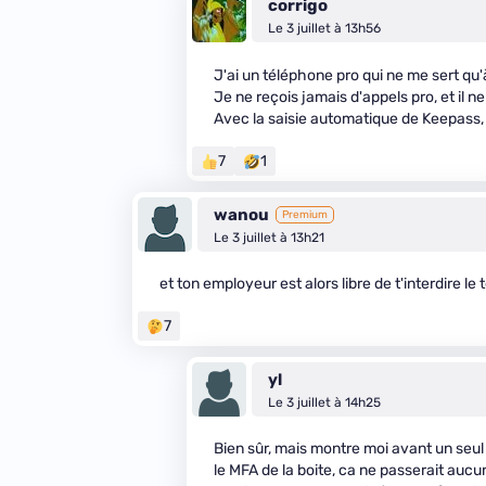
corrigo
Le 3 juillet à 13h56
J'ai un téléphone pro qui ne me sert qu'
Je ne reçois jamais d'appels pro, et il n
Avec la saisie automatique de Keepass, c
7
1
wanou
Premium
Le 3 juillet à 13h21
et ton employeur est alors libre de t'interdire le t
7
yl
Le 3 juillet à 14h25
Bien sûr, mais montre moi avant un seul
le MFA de la boite, ca ne passerait aucu