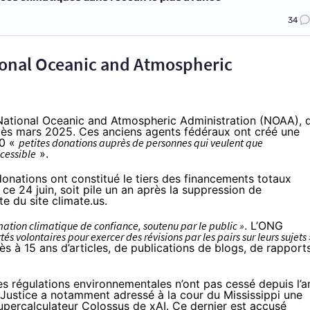
34
ional Oceanic and Atmospheric
National Oceanic and Atmospheric Administration (NOAA), 
ès mars 2025. Ces anciens agents fédéraux ont créé une
00 «
petites donations auprès de personnes qui veulent que
ccessible
».
donations ont constitué le tiers des financements totaux
é
ce 24 juin
, soit pile un an après la suppression de
e du site climate.us.
rmation climatique de confiance, soutenu par le public »
. L’ONG
rtés volontaires pour exercer des révisions par les pairs sur leurs sujets 
ès à 15 ans d’articles, de publications de blogs, de rapport
 régulations environnementales n’ont pas cessé depuis l’a
la Justice a notamment
adressé
à la cour du Mississippi une
u supercalculateur Colossus de xAI. Ce dernier est
accusé