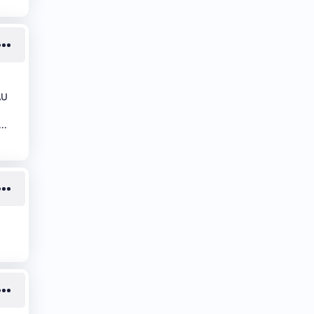
AU
..