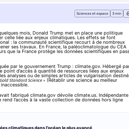
Sciences et espace
3 min
quelques mois, Donald Trump met en place une politique
er celle
liée aux enjeux climatiques
. Les effets se font
ational : la communauté scientifique recourt à de nombreux
ener ses travaux. En France, la paléoclimatologue du CEA
rs que la France
protège les données scientifiques en pas
ppliquée par le gouvernement Trump : climate.gov. Hébergé pa
 de point d’accès à quantité de ressources liées aux enjeux
des analyses ou de simples articles de vulgarisation destiné
 Gold Standard Science »
(Rétablir une science au meilleur
 inaccessible.
 avait fabriqué climate.gov dévoile
climate.us
. Indépendante
e rend l’accès à la vaste collection de données hors ligne
ées climatiques dans l’océan le plus avancé