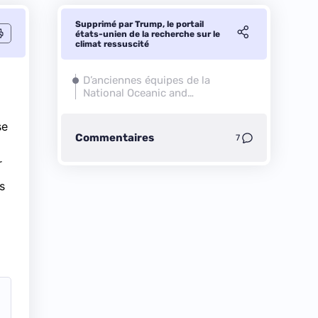
Supprimé par Trump, le portail
états-unien de la recherche sur le
climat ressuscité
D’anciennes équipes de la
National Oceanic and
Atmospheric Administration
se
Commentaires
7
r
s