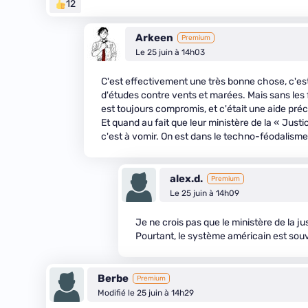
12
Arkeen
Premium
Le 25 juin à 14h03
C'est effectivement une très bonne chose, c'est 
d'études contre vents et marées. Mais sans les 
est toujours compromis, et c'était une aide pré
Et quand au fait que leur ministère de la « Justi
c'est à vomir. On est dans le techno-féodalisme
alex.d.
Premium
Le 25 juin à 14h09
Je ne crois pas que le ministère de la ju
Pourtant, le système américain est sou
Berbe
Premium
Modifié le 25 juin à 14h29