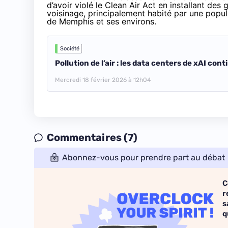
d’avoir violé le Clean Air Act en installant des 
voisinage, principalement habité par une popul
de Memphis et ses environs.
Société
Pollution de l’air : les data centers de xAI co
Mercredi 18 février 2026 à 12h04
Commentaires (7)
Abonnez-vous pour prendre part au débat
C
r
s
q