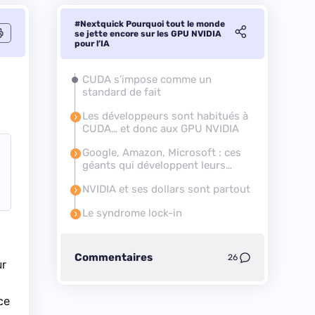
#Nextquick Pourquoi tout le monde
se jette encore sur les GPU NVIDIA
pour l’IA
CUDA s’impose comme un
standard de fait
Les développeurs sont habitués à
CUDA… et donc aux GPU NVIDIA
Google, Amazon, Microsoft : ces
géants qui développent leurs
propres puces
NVIDIA et ses dollars sont partout
Le syndrome lock-in
Commentaires
26
ur
ce
,