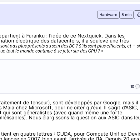
Hardware
8 min
ppartient à Furanku
: l’idée de ce Nextquick. Dans les
tion électrique des datacenters, il a soulevé une très
ont pas plus présents au sein des DC ? S’ils sont plus efficients, et
–
si
ue tout le monde continue à se jeter sur des GPU ?
»
10
raitement de tenseur), sont développés par Google, mais il
Maia chez Microsoft, pour ne citer qu’eux. Il s’agit d’ASIC,
PU qui sont généralistes (avec quand même une forte
llélisables). Nous élargissons la question aux ASIC dans le
tient en quatre lettres : CUDA, pour Compute Unified Devi
lancée en 2007, bien avant l’arrivée de l’IA. Depuis 20 ans