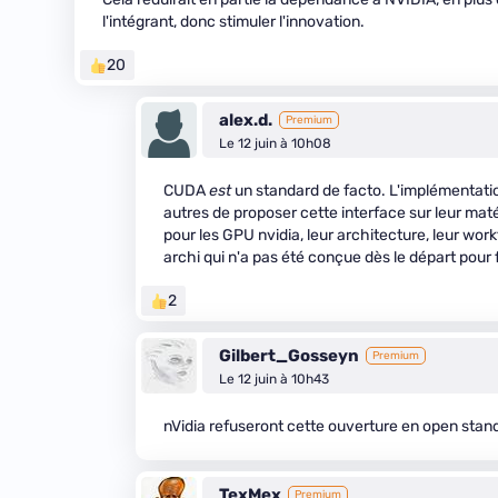
l'intégrant, donc stimuler l'innovation.
20
alex.d.
Premium
Le 12 juin à 10h08
CUDA
est
un standard de facto. L'implémentation
autres de proposer cette interface sur leur maté
pour les GPU nvidia, leur architecture, leur wor
archi qui n'a pas été conçue dès le départ pour
2
Gilbert_Gosseyn
Premium
Le 12 juin à 10h43
nVidia refuseront cette ouverture en open standa
TexMex
Premium