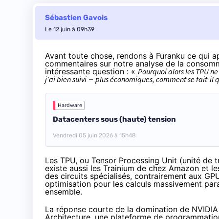
Sébastien Gavois
Le 12 juin à 09h39
Avant toute chose, rendons à Furanku ce
qui a
commentaires sur notre analyse de la consomma
intéressante question : «
Pourquoi alors les TPU ne s
j’ai bien suivi
–
plus économiques, comment se fait-il q
Hardware
Datacenters sous (haute) tension
Vendredi 05 juin 2026 à 15h48
Les TPU, ou Tensor Processing Unit (unité de t
existe aussi les Trainium de chez Amazon et les 
des circuits spécialisés, contrairement aux G
optimisation pour les calculs massivement para
ensemble.
La réponse courte de la domination de NVIDIA 
Architecture, une plateforme de programmation 