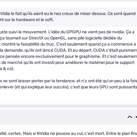
idia le fait qu'ils aient eu le nez creux de miser dessus. Ce sont quand
sur le hardware et le soft.
 juste suivi le mouvement. L'idée du GPGPU ne vient pas de nvidia. Ça a
 tournait sur DirectX ou OpenGL, sans pile logicielle dédiée du
 montré la faisabilité du truc. C'est seulement quand ça a commencé à
e la demande, qu'ils ont lancé CUDA. Et au départ, CUDA c'était puremen
e puce pensée encore exclusivement pour le graphisme. Et c'est seulemen
e marché qu'ils ont investi pour améliorer le matériel pour le support
a & co).
ls se sont laisser porter par la tendance, et n'y ont été qu'un peu à la fois
nlever (et qui explique leur succès), c'est que leurs GPU sont puissants
itié, certes. Mais si NVidia ne pousse au cul, c'est mort. Entre le plan fin