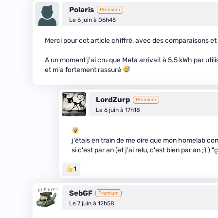
Polaris
Premium
Le 6 juin à 06h45
Merci pour cet article chiffré, avec des comparaisons et l
A un moment j'ai cru que Meta arrivait à 5.5 kWh par util
et m'a fortement rassuré
LordZurp
Premium
Le 6 juin à 17h18
j'étais en train de me dire que mon homelab con
si c'est par an (et j'ai relu, c'est bien par an ;) ) "
1
SebGF
Premium
Le 7 juin à 12h58