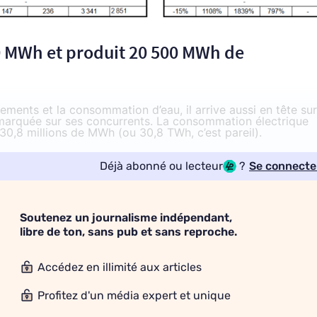
 MWh et produit 20 500 MWh de
vements et la consommation d’eau, il arrive aussi en tête sur
s marquée sur ses concurrents. La consommation électrique
30,8 millions de MWh (ou 30,8 TWh, c’est pareil).
Déjà abonné ou lecteur
?
Se connecte
Soutenez un journalisme indépendant,
libre de ton, sans pub et sans reproche.
Accédez en illimité aux articles
Profitez d'un média expert et unique