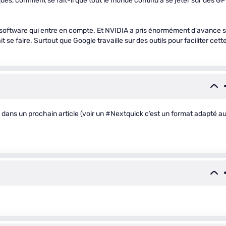
omiques, comment se fait-il que tout le monde continu à se jeter sur des G
e software qui entre en compte. Et NVIDIA a pris énormément d'avance 
 se faire. Surtout que Google travaille sur des outils pour faciliter cett
l dans un prochain article (voir un #Nextquick c’est un format adapté a