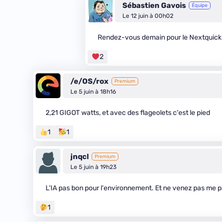
Sébastien Gavois
Équipe
Le 12 juin à 00h02
Rendez-vous demain pour le Nextquick 
2
/e/OS/rox
Premium
Le 5 juin à 18h16
2,21 GIGOT watts, et avec des flageolets c'est le pied
1
1
jnqcl
Premium
Le 5 juin à 19h23
L'IA pas bon pour l'environnement. Et ne venez pas me pa
1