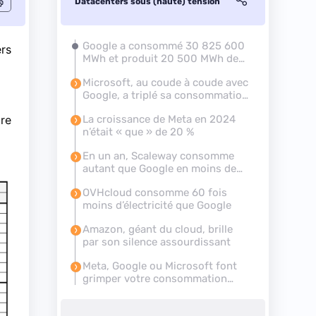
Datacenters sous (haute) tension
Google a consommé 30 825 600
ers
MWh et produit 20 500 MWh de
renouvelable
Microsoft, au coude à coude avec
Google, a triplé sa consommation
en quatre ans
tre
La croissance de Meta en 2024
n’était « que » de 20 %
En un an, Scaleway consomme
autant que Google en moins de
40 heures
OVHcloud consomme 60 fois
moins d’électricité que Google
Amazon, géant du cloud, brille
par son silence assourdissant
Meta, Google ou Microsoft font
grimper votre consommation
électrique de 1 %