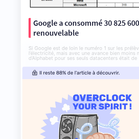
Google a consommé 30 825 600
renouvelable
Si Google est de loin le numéro 1 sur les prélè
l’électricité, mais avec une avance bien moin
d’Alphabet pour ses seuls datacenters était de 
Il reste 88% de l'article à découvrir.