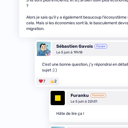
S'ils sont plus efficients, et si j'ai bien suivi plus écon
?
Alors je sais qu'il y a également beaucoup l'écosystèm
cela. Mais si les économies sont là, le basculement devrait
migration.
Sébastien Gavois
Équipe
Le 5 juin à 19h18
C’est une bonne question, j’y répondrai en détai
sujet :) )
7
2
Furanku
Premium
Le 5 juin à 22h31
Hâte de lire ça !