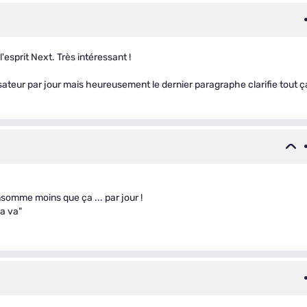
'esprit Next. Très intéressant !
isateur par jour mais heureusement le dernier paragraphe clarifie tout ç
somme moins que ça ... par jour !
ça va"