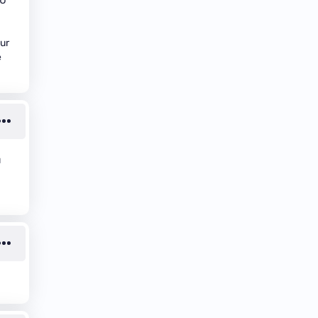
PU
sur
e
u