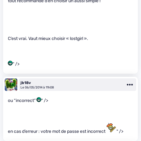
tout recommandé d’en choisir un aussi simple !
C’est vrai. Vaut mieux choisir « lostgirl ».
" />
jb18v
Le 06/05/2014 à 11h08
ou “incorrect”
" />
en cas d’erreur : votre mot de passe est incorrect
" />