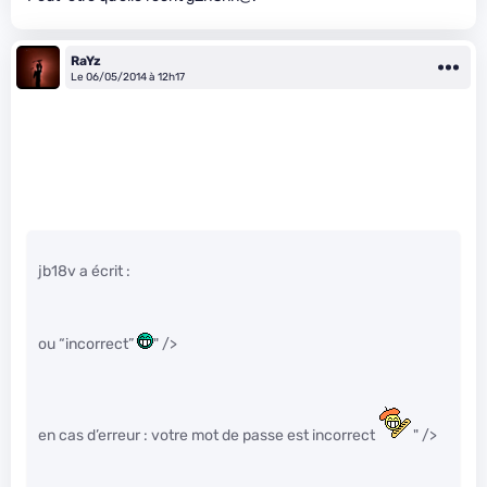
RaYz
Le 06/05/2014 à 12h17
jb18v a écrit :
ou “incorrect”
" />
en cas d’erreur : votre mot de passe est incorrect
" />