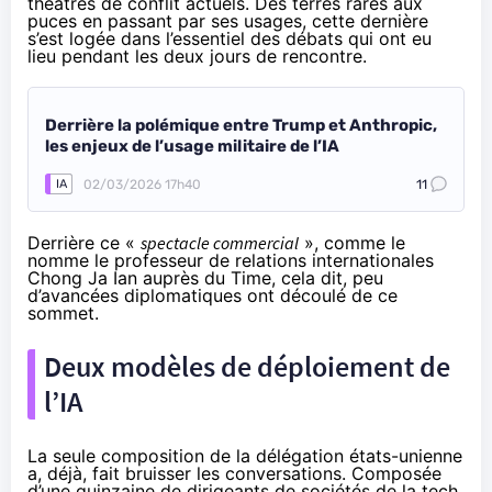
théâtres de conflit actuels. Des terres rares aux
puces en passant par ses usages, cette dernière
s’est logée dans l’essentiel des débats qui ont eu
lieu pendant les deux jours de rencontre.
Derrière la polémique entre Trump et Anthropic,
les enjeux de l’usage militaire de l’IA
02/03/2026 17h40
11
IA
Derrière ce «
spectacle commercial
», comme le
nomme le professeur de relations internationales
Chong Ja Ian
auprès du Time
, cela dit, peu
d’avancées diplomatiques ont découlé de ce
sommet.
Deux modèles de déploiement de
l’IA
La seule composition de la délégation états-unienne
a, déjà, fait bruisser les conversations. Composée
d’une quinzaine de dirigeants de sociétés de la tech