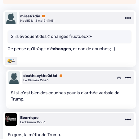
miles67div
Premium
Modifié le 18 mai à 14h51
S’ils évoquent des « changes fructueux »
Je pense qu’il s’agit d’
échanges
, et non de couches ;-)
4
deathscythe0666
Premium
Le 18 mai à 15h26
Si si, c'est bien des couches pour la diarrhée verbale de
Trump.
Bourrique
Le 18 mai à 16h53
En gros, la méthode Trump.