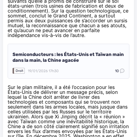
suivants qu’elle a
promis de construire
sur le sol
états-unien (trois usines de fabrication et deux de
conditionnement). Sur la question technologique, ce
sommet,
conclut le Grand Continent
, a surtout
permis aux deux puissances de s’accorder un sursis
mutuel, la reconnaissance que chacun a ses atouts,
et qu’aucun ne peut avancer en parfaite
indépendance vis-à-vis de l’autre.
Semiconducteurs : les États-Unis et Taïwan main
dans la main, la Chine agacée
19/01/2026 17h30
10
Droit
Sur le plan militaire, il a été l’occasion pour les
États-Unis de délivrer un message précis, selon
lequel la Chine doit arrêter de livrer des
technologies et composants qui se trouvent non
seulement dans les armes locales, mais jusque dans
celles utilisées par les Russes sur le territoire
ukrainien. Alors que Xi Jinping décrit la « réunion »
avec Taïwan comme une inévitabilité historique, la
Chine a de son côté clairement signifié son irritation
envers les flux d’armes envoyées par les États-Unis
sur l’île. En décembre 2025, Washington a en effet