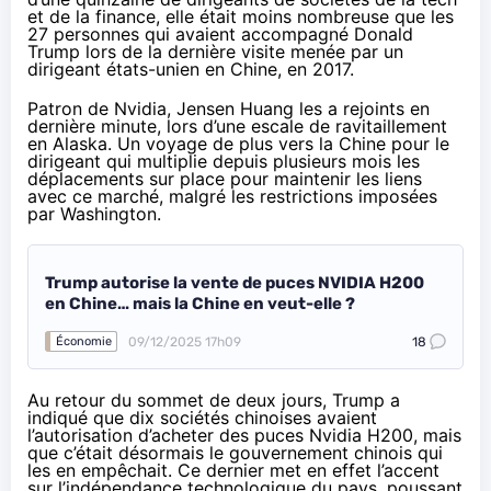
et de la finance, elle était moins nombreuse que les
27 personnes qui avaient accompagné Donald
Trump lors de la dernière visite menée par un
dirigeant états-unien en Chine, en 2017.
Patron de Nvidia, Jensen Huang les a rejoints
en
dernière minute
, lors d’une escale de ravitaillement
en Alaska. Un voyage de plus vers la Chine pour le
dirigeant qui multiplie depuis plusieurs mois les
déplacements sur place pour
maintenir les liens
avec ce marché, malgré les restrictions imposées
par Washington.
Trump autorise la vente de puces NVIDIA H200
en Chine… mais la Chine en veut-elle ?
09/12/2025 17h09
18
Économie
Au retour du sommet de deux jours, Trump
a
indiqué
que dix sociétés chinoises avaient
l’autorisation d’acheter des puces Nvidia H200, mais
que c’était désormais le gouvernement chinois qui
les en empêchait. Ce dernier met en effet l’accent
sur l’indépendance technologique du pays, poussant