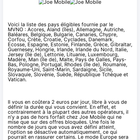
Voici la liste des pays éligibles fournie par le
MVNO : Acores, Aland (îles), Allemagne, Autriche,
Baléares, Belgique, Bulgarie, Canaries, Chypre,
Corfou, Crète, Croatie, Cyclades, Danemark,
Ecosse, Espagne, Estonie, Finlande, Grèce, Gibraltar,
Guernesey, Hongrie, Irlande, Irlande du Nord, Italie,
Jersey (île de), Lettonie, Lituanie, Luxembourg,
Madère, Man (île de), Malte, Pays de Galles, Pays-
Bas, Pologne, Portugal, Rhodes (île de), Roumanie,
Royaume-Uni, Saint-Marin, Sardaigne, Sicile,
Slovaquie, Slovénie, Suède, République Tchèque et
Vatican.
Il vous en coûtera 2 euros par jour, libre à vous de
définir la durée qui vous convient. En effet, et
contrairement à la plupart des autres opérateurs, il
n'y a pas de hors forfait chez
Joe Mobile
qui ne
mise que sur des offres bloquées. Une fois le
nombre de jours que vous avez défini atteint,
l'option se désactive automatiquement, ce qui
pourrait en rassurer certains. Le mode Europe sera