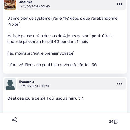
JoePike
Le 11/06/2014 à 05h48
J’aime bien ce système (j’ai le 11€ depuis que j’ai abandonné
Prixtel)
Mais je pense qu’au dessus de 4 jours ça vaut peut-être le
coup de passer au forfait 4G pendant 1 mois
( au moins si c’est le premier voyage)
Il faut vérifier si on peut bien revenir à 1 forfait 3G
linconnu
Le 11/06/2014 à 08h10
C’est des jours de 24H où jusqu’à minuit ?
C’est pas mal par contre pour la réception d’appel c’est pas top
24
car il faut prévoir à l’avance que l’on va avoir un appel pour