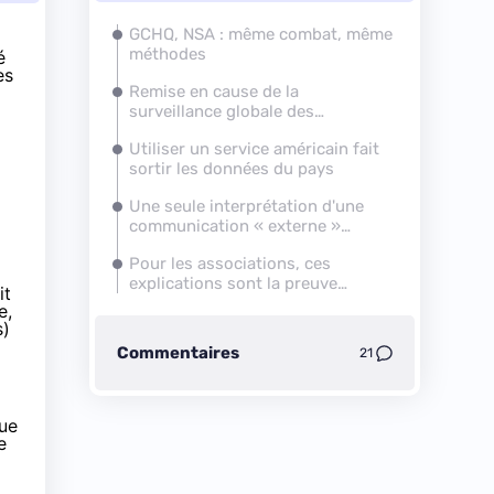
GCHQ, NSA : même combat, même
méthodes
é
es
Remise en cause de la
surveillance globale des
communications
Utiliser un service américain fait
sortir les données du pays
Une seule interprétation d'une
communication « externe »
n'était pas suffisante
Pour les associations, ces
explications sont la preuve
it
qu'une révision est nécessaire
e,
s)
Commentaires
21
que
e