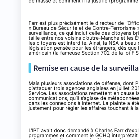
de masse et comment il la justifie (
programme
Farr est plus précisément le directeur de l’Off
« Bureau de Sécurité et de Contre-Terrorisme »
surveillance, ce qui inclut celle des citoyens b
taille entre nos voisins d’outre-Manche et les 
les citoyens est interdite. Ainsi, la NSA a be
législation pensée pour les étrangers, dès que
américain (la fameuse
Section 702 de la loi FI
Remise en cause de la surveil
Mais plusieurs associations de défense, dont Pr
d’attaquer trois agences anglaises
en juillet 20
Service. Les associations remettent en cause l
communications, qu’il s’agisse de métadonnée
dans les connexions à Internet. La plainte a ét
justement pour régler les affaires touchant à la
L’IPT avait donc demandé à Charles Farr d’exp
programmes et comment le GCHQ interprétait l