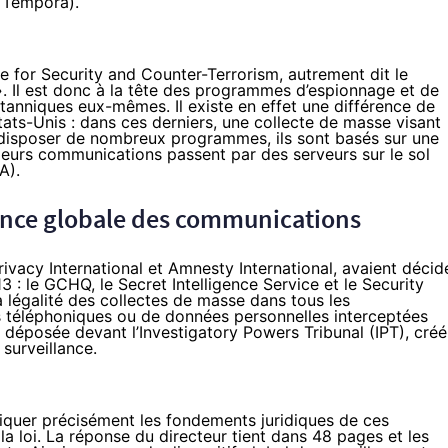
 Tempora
).
ice for Security and Counter-Terrorism, autrement dit le
. Il est donc à la tête des programmes d’espionnage et de
ritanniques eux-mêmes. Il existe en effet une différence de
États-Unis : dans ces derniers, une collecte de masse visant
au disposer de nombreux programmes, ils sont basés sur une
 leurs communications passent par des serveurs sur le sol
SA
).
lance globale des communications
ivacy International et Amnesty International, avaient décid
13
: le GCHQ, le Secret Intelligence Service et le Security
a légalité des collectes de masse dans tous les
s téléphoniques ou de données personnelles interceptées
é déposée devant l’Investigatory Powers Tribunal (IPT), créé
 surveillance.
liquer précisément les fondements juridiques de ces
a loi. La réponse du directeur
tient dans 48 pages
et les