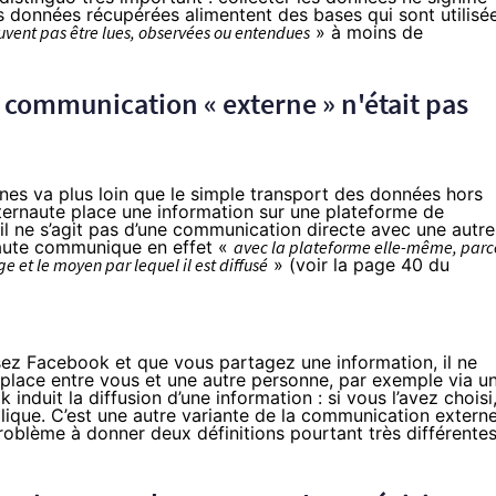
les données récupérées alimentent des bases qui sont utilisé
uvent pas être lues, observées ou entendues
» à moins de
 communication « externe » n'était pas
nes va plus loin que le simple transport des données hors
nternaute place une information sur une plateforme de
l ne s’agit pas d’une communication directe avec une autre
rnaute communique en effet «
avec la plateforme elle-même, parc
e et le moyen par lequel il est diffusé
» (voir la page 40 du
isez Facebook et que vous partagez une information, il ne
 place entre vous et une autre personne, par exemple via u
nduit la diffusion d’une information : si vous l’avez choisi
lique. C’est une autre variante de la communication externe
roblème à donner deux définitions pourtant très différente