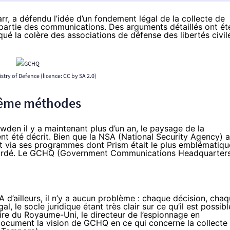
arr, a défendu l’idée d’un fondement légal de la collecte de
rtie des communications. Des arguments détaillés ont ét
ué la colère des associations de défense des libertés civil
stry of Defence
(licence:
CC by SA 2.0
)
même méthodes
owden
il y a maintenant plus d’un an, le paysage de la
t été décrit. Bien que la NSA (National Security Agency) a
t via ses programmes dont Prism était le plus emblématiqu
ordé
. Le GCHQ (Government Communications Headquarter
 d’ailleurs, il n’y a aucun problème : chaque décision, cha
 le socle juridique étant très clair sur ce qu’il est possibl
toire du Royaume-Uni, le directeur de l’espionnage en
 document la vision de GCHQ en ce qui concerne la collecte