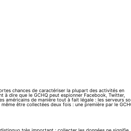
ortes chances de caractériser la plupart des activités en
ient à dire que le GCHQ peut espionner Facebook, Twitter,
s américains de manière tout à fait légale : les serveurs so
ont même être collectées deux fois : une première par le GC
 distinguo très important : collecter les données ne signifie