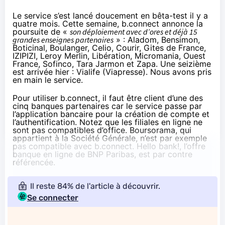
Le service s’est lancé doucement en bêta-test il y a
quatre mois. Cette semaine,
b.connect annonce
la
poursuite de «
son déploiement avec d’ores et déjà 15
grandes enseignes partenaires
» : Aladom, Bensimon,
Boticinal, Boulanger, Celio, Courir, Gites de France,
IZIPIZI, Leroy Merlin, Libération, Micromania, Ouest
France, Sofinco, Tara Jarmon et Zapa. Une seizième
est arrivée hier : Vialife (Viapresse). Nous avons pris
en main le service.
Pour utiliser b.connect, il faut être client d’une des
cinq banques partenaires car le service passe par
l’application bancaire pour la création de compte et
l’authentification. Notez que les filiales en ligne ne
sont pas compatibles d’office. Boursorama, qui
appartient à la Société Générale, n’est par exemple
pas compatible avec b.connect. Hello bank!, l’offre
banque en ligne de BNP Paribas, est par contre
référencée.
Il reste 84% de l'article à découvrir.
Se connecter