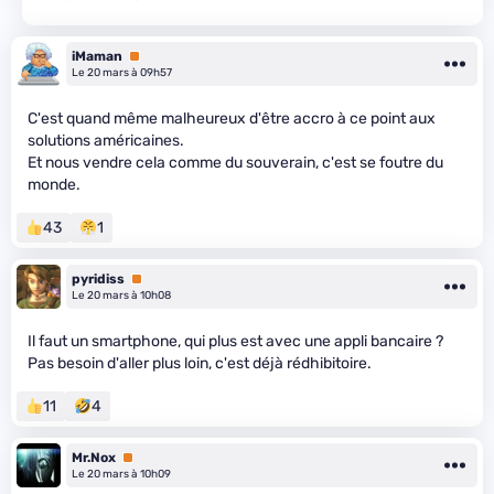
iMaman
Premium
Le 20 mars à 09h57
C'est quand même malheureux d'être accro à ce point aux
solutions américaines.
Et nous vendre cela comme du souverain, c'est se foutre du
monde.
43
1
pyridiss
Premium
Le 20 mars à 10h08
Il faut un smartphone, qui plus est avec une appli bancaire ?
Pas besoin d'aller plus loin, c'est déjà rédhibitoire.
11
4
Mr.Nox
Premium
Le 20 mars à 10h09