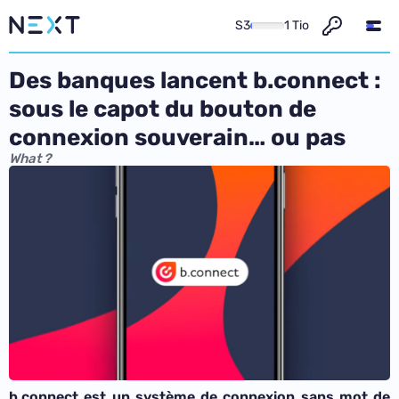
S3
1 Tio
Des banques lancent b.connect :
sous le capot du bouton de
connexion souverain… ou pas
What ?
b.connect est un système de connexion sans mot de