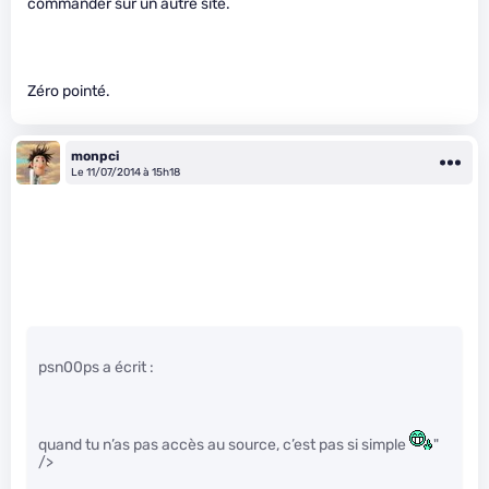
commander sur un autre site.
Zéro pointé.
monpci
Le 11/07/2014 à 15h18
psn00ps a écrit :
quand tu n’as pas accès au source, c’est pas si simple
"
/>