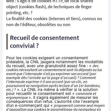
web : s’agit-il de cookies HTTP, de local shared
object (cookies flash), de techniques de finger
printing, etc. ?
La finalité des cookies (internes et tiers), connus ou
non de l’éditeur, obsolètes ou non
Recueil de consentement
convivial ?
Pour les cookies exigeant un consentement
préalable, la CNIL jaugera notamment les modalités
du recueil, avec une granulosité assez fine : «
des
cookies nécessitant un consentement sont-ils déposés ou lus
avant que l’internaute n’ait pu exprimer son accord (par
exemple dès l’arrivée sur la page d’accueil) ? Comment
l’internaute exprime-t-il son accord (par un clic, en
poursuivant sa navigation après lecture d’un 1er bandeau,
etc.) ?
». La CNIL ira même à vérifier si la solution
pour recueillir le consentement est «
conviviale et
ergonomique
». Il s’agira également de mesurer les
conséquences d’un refus. L’autorité cite l'exemple
d’un e-commerçant qui «
proposerait comme seul moyen
d’opposition aux cookies le paramétrage du navigateur en