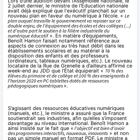
Lors d’une audition devant l’Assemblée nationale, le
2 juillet dernier, le ministre de l’Éducation nationale
avait déjà expliqué que l'exécutif planchait sur un
nouveau plan en faveur du numérique à l’école. «
Le
plan auquel travaille le gouvernement va reposer sur ce
double enjeu, de l'équipement des écoles et des collèges (...)
et d'autre part le soutien à la filière industrielle du
numérique éducatif
». En matière d’équipements,
Benoît Hamon faisait notamment référence aux
aspects de connexion au très haut débit dans les
établissements scolaires et au matériel à la
disposition des enfants et des professeurs
(ordinateurs, tableaux numériques, etc.). Le nouveau
locataire de la Rue de Grenelle a d’ailleurs affirmé ce
week-end au
JDD
que l’État équiperait «
70 % des
élèves du primaire et de collège et 100 % des enseignants à
l'horizon 2020 en PC-
tablettes
dotés de ressources
pédagogiques numériques
».
S’agissant des ressources éducatives numériques
(manuels, etc.), le ministre a assuré que la France
soutiendrait ses industries, afin qu’elles s’imposent
davantage au niveau international. Benoît Hamon a
ainsi insisté sur le fait que «
l'objectif est bien d'avoir
des programmes interactifs, nouveaux, innovants
» et non
pas un simple manuel en format PDF. Le ministre a