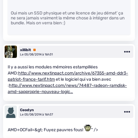
Oui mais un SSD physique et une licence de jeu démat’ ça
ne sera jamais vraiment la même chose à intégrer dans un
bundle. Mais on verra bien :)
xillibit
Premium
Le 05/08/2014 à 16h31
Il y a aussi les modules mémoires estampillées
AMD:
http://www.nextinpact.com/archive/67355-amd-ddr3-
patriot-france-tarif.htm
et le logiciel qui va bien avec
:
http://www.nextinpact.com/news/74487-radeon-ramdisk-
amd-sapproprie-nouveau-logic…
Ceodyn
Le 05/08/2014 à 16h37
AMD+OCFail=&gt; Fuyez pauvres fous!
" />