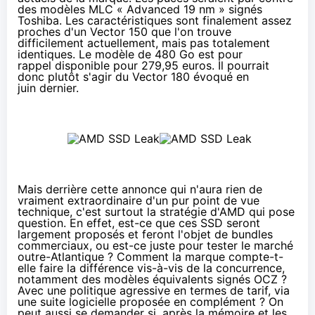
des modèles MLC «
Advanced 19 nm
» signés
Toshiba. Les caractéristiques sont finalement assez
proches
d'un Vector 150
que l'on trouve
difficilement actuellement, mais pas totalement
identiques. Le modèle de 480 Go est pour
rappel disponible pour
279,95 euros
. Il pourrait
donc plutôt s'agir du
Vector 180
évoqué en
juin dernier.
Mais derrière cette annonce qui n'aura rien de
vraiment extraordinaire d'un pur point de vue
technique, c'est surtout la stratégie d'AMD qui pose
question. En effet, est-ce que ces
SSD
seront
largement proposés et feront l'objet de bundles
commerciaux, ou est-ce juste pour tester le marché
outre-Atlantique ? Comment la marque compte-t-
elle faire la différence vis-à-vis de la concurrence,
notamment des modèles équivalents signés OCZ ?
Avec une politique agressive en termes de tarif, via
une suite logicielle proposée en complément ? On
peut aussi se demander si, après
la mémoire
et les