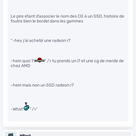
Le pire étant d’associer le nom des CG à un SSD, histoire de
foutre bien le bordel dans les gammes
“-hey j’ai acheté une radeon r7
-hein quoi ?
" /> tu prends un i7 et une cg de merde de
chez AMD
-hein mais non un SSD radeon r7
-What
" />”
HPact