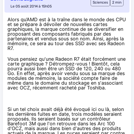
Sciences
2 min
Le 05 août 2014 à 15h05
Alors qu’AMD est à la traîne dans le monde des CPU
et se prépare à dévoiler de nouvelles cartes
graphiques, la marque continue de se diversifier en
proposant des composants fabriqués par des
partenaires et vendus sous son nom. Ainsi, après la
mémoire, ce sera au tour des SSD avec ses Radeon
R7.
Vous pensiez qu'une Radeon R7 était forcément une
carte graphique ? Détrompez-vous ! Bientôt, cela
pourra aussi bien être un
SSD
de 120, 240 ou 480
Go. En effet, après avoir vendu sous sa marque
des
modules de mémoire
, la société compte faire de
même dans le domaine du stockage en s'associant
avec OCZ,
récemment racheté par Toshiba
.
Si un tel choix avait déjà été évoqué ici ou là, selon
les dernières fuites en date, trois modèles seraient
proposés. Ils seraient basés sur un contrôleur
Barefoot 3M que l'on retrouve dans
les Arc 100
d'OCZ
, mais aussi dans bien d'autres des produits
actuels de la marque. Les puces seraient par contre