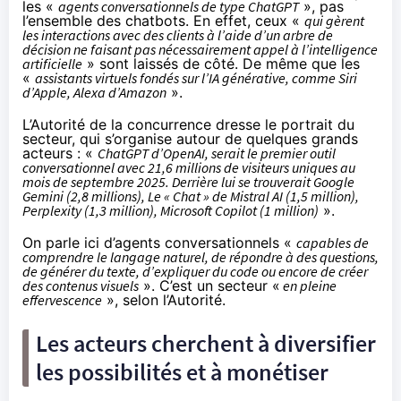
les «
agents conversationnels de type ChatGPT
», pas
l’ensemble des chatbots. En effet, ceux «
qui gèrent
les interactions avec des clients à l’aide d’un arbre de
décision ne faisant pas nécessairement appel à l’intelligence
artificielle
» sont laissés de côté. De même que les
«
assistants virtuels fondés sur l’IA générative, comme Siri
d’Apple, Alexa d’Amazon
».
L’Autorité de la concurrence dresse le portrait du
secteur, qui s’organise autour de quelques grands
acteurs : «
ChatGPT d’OpenAI, serait le premier outil
conversationnel avec 21,6 millions de visiteurs uniques au
mois de septembre 2025. Derrière lui se trouverait Google
Gemini (2,8 millions), Le « Chat » de Mistral AI (1,5 million),
Perplexity (1,3 million), Microsoft Copilot (1 million)
».
On parle ici d’agents conversationnels «
capables de
comprendre le langage naturel, de répondre à des questions,
de générer du texte, d’expliquer du code ou encore de créer
des contenus visuels
». C’est un secteur «
en pleine
effervescence
», selon l’Autorité.
Les acteurs cherchent à diversifier
les possibilités et à monétiser