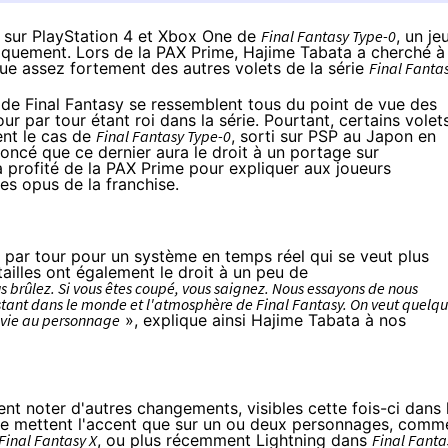
e sur PlayStation 4 et Xbox One de
Final Fantasy Type-0
, un je
niquement. Lors de la PAX Prime, Hajime Tabata a cherché à
que assez fortement des autres volets de la série
Final Fanta
de Final Fantasy se ressemblent tous du point de vue des
 par tour étant roi dans la série. Pourtant, certains volet
ent le cas de
Final Fantasy Type-0
, sorti sur PSP au Japon en
oncé que ce dernier aura le droit à un portage sur
a profité de la PAX Prime pour expliquer aux joueurs
es opus de la franchise.
r par tour pour un système en temps réel qui se veut plus
illes ont également le droit à un peu de
us brûlez. Si vous êtes coupé, vous saignez. Nous essayons de nous
estant dans le monde et l'atmosphère de Final Fantasy. On veut quelq
e vie au personnage
», explique ainsi Hajime Tabata à nos
nt noter d'autres changements, visibles cette fois-ci dans 
s ne mettent l'accent que sur un ou deux personnages, comm
Final Fantasy X
, ou plus récemment Lightning dans
Final Fanta