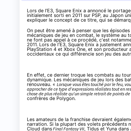
Lors de l’E3, Square Enix a annoncé le portag
initialement sorti en 2011 sur PSP, au Japon u
expliquer le concept de ce titre, qui se démar
On peut être amené à penser que les épisodes 
mécaniques de jeu en combat, le système au tour
ne font pas appel à ce procédé, c'est notamm
2011. Lors de l'
E3
, Square Enix a justement ann
PlayStation 4
et
Xbox One
, et son producteur 
occidentaux ce qui différencie son jeu des autr
En effet, ce dernier troque les combats au tou
dynamique. Les mécaniques de jeu lors des bata
renouveau. «
Lorsque vous êtes touché par le feu, vo
approcher de ce type d'expressions réalistes tout en r
chose de plus réaliste qu'un simple retrait de points d
confrères de
Polygon
.
Les amateurs de la franchise devraient égaleme
narration. Si la plupart des volets précédent
Cloud dans
Final Fantasy VII
, Tidus et Yuna dans