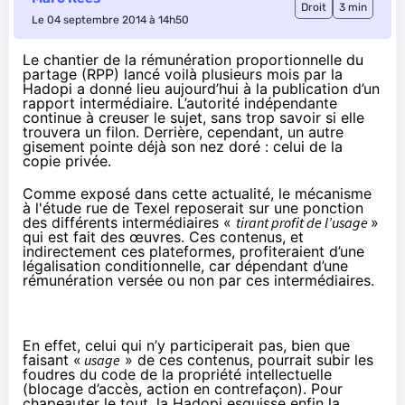
Droit
3 min
Le 04 septembre 2014 à 14h50
Le chantier de la rémunération proportionnelle du
partage (RPP) lancé voilà plusieurs mois par la
Hadopi a donné lieu aujourd’hui à la publication d’un
rapport intermédiaire. L’autorité indépendante
continue à creuser le sujet, sans trop savoir si elle
trouvera un filon. Derrière, cependant, un autre
gisement pointe déjà son nez doré : celui de la
copie privée.
Comme exposé
dans cette actualité
, le mécanisme
à l'étude rue de Texel reposerait sur une ponction
des différents intermédiaires «
tirant profit de l’usage
»
qui est fait des œuvres. Ces contenus, et
indirectement ces plateformes, profiteraient d’une
légalisation conditionnelle, car dépendant d’une
rémunération versée ou non par ces intermédiaires.
En effet, celui qui n’y participerait pas, bien que
faisant «
usage
» de ces contenus, pourrait subir les
foudres du code de la propriété intellectuelle
(blocage d’accès, action en contrefaçon). Pour
chapeauter le tout, la
Hadopi
esquisse enfin la