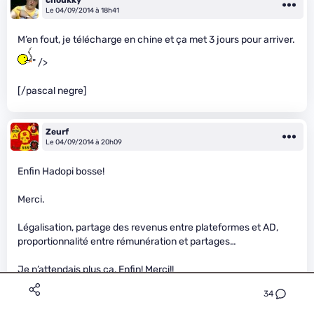
choukky
Le 04/09/2014 à 18h41
M’en fout, je télécharge en chine et ça met 3 jours pour arriver.
" />
[/pascal negre]
Zeurf
Le 04/09/2014 à 20h09
Enfin Hadopi bosse!
Merci.
Légalisation, partage des revenus entre plateformes et AD,
proportionnalité entre rémunération et partages…
Je n’attendais plus ça, Enfin! Merci!!
34