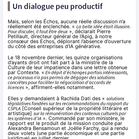
Un dialogue peu productif
Mais, selon les Échos, aucune réelle discussion n’a
réellement été enclenchée. «
La belle idée était illusoire.
Pour discuter, il faut être deux
», déclarait Pierre
Petillault, directeur général de l’Apig, à notre
consœur
des Echos
, déplorant l’absence d’ouverture
du côté des entreprises d’IA générative.
Le 18 novembre dernier, les quinze organisations
d’ayants droit ont fait part à la ministre de la
Culture de leur impatience dans une lettre obtenue
par
Contexte
. «
En dépit d’échanges parfois intéressants,
ce processus n’a pas permis de dégager des solutions
concrètes pour faciliter la négociation d’accords de
licences
», affirment-elles notamment.
Elles y demandaient à Rachida Dati des «
solutions
législatives fondées sur les recommandations du rapport du
CSPLA
[Conseil supérieur de la propriété littéraire et
artistique]
sur la rémunération des contenus culturels par
les systèmes d’IA
». Commandé par son ministère, le
rapport
est le produit de la mission conduite par
Alexandra Bensamoun et Joëlle Farchy, qui a rendu
deux volets (une partie économique et une partie
juridique) en juillet dernier.