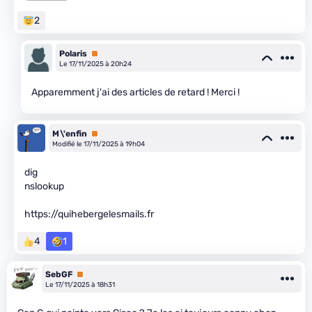
2
Polaris
Premium
Le 17/11/2025 à 20h24
Apparemment j'ai des articles de retard ! Merci !
M\'enfin
Premium
Modifié le 17/11/2025 à 19h04
dig
nslookup
https://quihebergelesmails.fr
4
1
SebGF
Premium
Le 17/11/2025 à 18h31