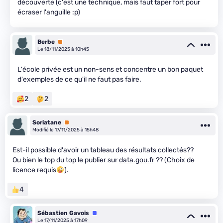
découverte (c'est une technique, mais faut taper fort pour
écraser l'anguille :p)
Berbe
Premium
Le 18/11/2025 à 10h45
L'école privée est un non-sens et concentre un bon paquet
d'exemples de ce qu'il ne faut pas faire.
2
2
Soriatane
Premium
Modifié le 17/11/2025 à 15h48
Est-il possible d'avoir un tableau des résultats collectés??
Ou bien le top du top le publier sur
data.gou.fr
?? (Choix de
licence requis
).
4
Sébastien Gavois
Équipe
Le 17/11/2025 à 17h09