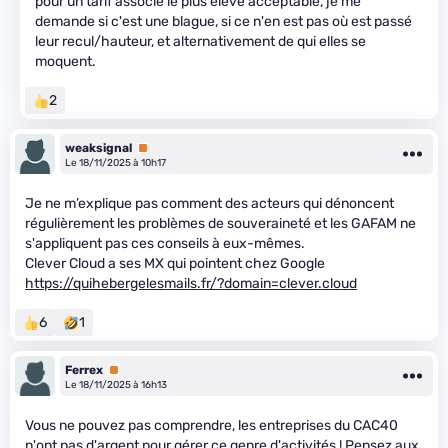
pour un tarif associé le plus élevé acceptable, je me
demande si c'est une blague, si ce n'en est pas où est passé
leur recul/hauteur, et alternativement de qui elles se
moquent.
2
weaksignal
Premium
Le 18/11/2025 à 10h17
Je ne m’explique pas comment des acteurs qui dénoncent
régulièrement les problèmes de souveraineté et les GAFAM ne
s'appliquent pas ces conseils à eux-mêmes.
Clever Cloud a ses MX qui pointent chez Google
https://quihebergelesmails.fr/?domain=clever.cloud
6
1
Ferrex
Premium
Le 18/11/2025 à 16h13
Vous ne pouvez pas comprendre, les entreprises du CAC40
n'ont pas d'argent pour gérer ce genre d'activités ! Pensez aux