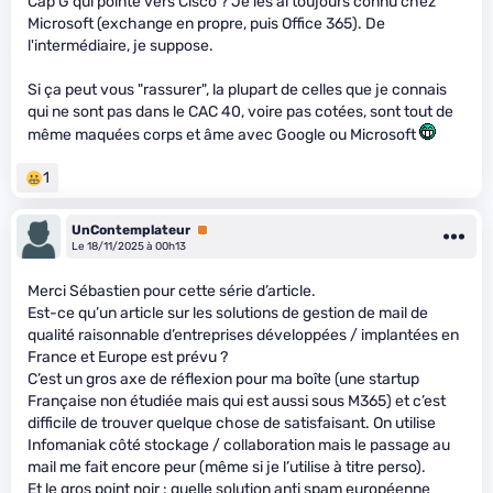
Cap G qui pointe vers Cisco ? Je les ai toujours connu chez
Microsoft (exchange en propre, puis Office 365). De
l'intermédiaire, je suppose.
Si ça peut vous "rassurer", la plupart de celles que je connais
qui ne sont pas dans le CAC 40, voire pas cotées, sont tout de
même maquées corps et âme avec Google ou Microsoft
1
UnContemplateur
Premium
Le 18/11/2025 à 00h13
Merci Sébastien pour cette série d’article.
Est-ce qu’un article sur les solutions de gestion de mail de
qualité raisonnable d’entreprises développées / implantées en
France et Europe est prévu ?
C’est un gros axe de réflexion pour ma boîte (une startup
Française non étudiée mais qui est aussi sous M365) et c’est
difficile de trouver quelque chose de satisfaisant. On utilise
Infomaniak côté stockage / collaboration mais le passage au
mail me fait encore peur (même si je l’utilise à titre perso).
Et le gros point noir : quelle solution anti spam européenne