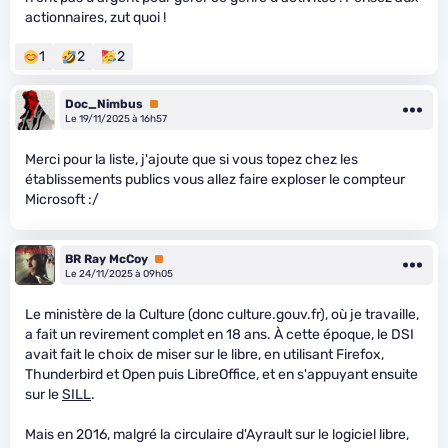
actionnaires, zut quoi !
1
2
2
Doc_Nimbus
Premium
Le 19/11/2025 à 16h57
Merci pour la liste, j'ajoute que si vous topez chez les
établissements publics vous allez faire exploser le compteur
Microsoft :/
BR Ray McCoy
Premium
Le 24/11/2025 à 09h05
Le ministère de la Culture (donc culture.gouv.fr), où je travaille,
a fait un revirement complet en 18 ans. À cette époque, le DSI
avait fait le choix de miser sur le libre, en utilisant Firefox,
Thunderbird et Open puis LibreOffice, et en s'appuyant ensuite
sur le
SILL
.
Mais en 2016, malgré la circulaire d'Ayrault sur le logiciel libre,