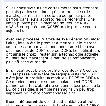
Si les constructeurs de cartes mères nous étonnent
parfois par les solutions qu’ils proposent sur le
marché, ce n’est rien à côté de ce qu’il se passe
parfois dans leurs laboratoires de recherche. Une
vidéo publiée par un membre de l’équipe ROG
d’ASUS et repérée par
@9550pro
le prouve encore
aujourd’hui.
Avec ses processeurs Core de 12e génération (
Alder
Lake
), Intel a été le premier à mettre sur le marché
un processeur pouvant fonctionner aussi bien avec
des modules de DDR4 que de
DDR5
. Les utilisateurs
ont ainsi le choix : rester sur la technologie actuelle
ou faire dès maintenant le pari de sa remplaçante,
plus efficace et rapide.
Et s’il était possible de profiter des deux ? C’est ce
qui est passé par la tête de l’équipe ROG d’ASUS qui
a été jusqu’à produire un module « DDR5 to DDR4 ».
Ce dernier, connecté sur un emplacement DDR5
permet en effet d’aboutir à un connecteur pour de la
DDR4 classique. Il semble néanmoins un peu trop
imposant pour être commercialisé ainsi.
Il sera intéressant de voir si cette initiative aboutit
et si une édition spéciale de la Maximus Z690 APEX