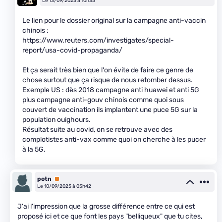
Le 13/09/2025 à 10h35
Le lien pour le dossier original sur la campagne anti-vaccin
chinois :
https://www.reuters.com/investigates/special-
report/usa-covid-propaganda/
Et ça serait très bien que l'on évite de faire ce genre de
chose surtout que ça risque de nous retomber dessus.
Exemple US : dès 2018 campagne anti huawei et anti 5G
plus campagne anti-gouv chinois comme quoi sous
couvert de vaccination ils implantent une puce 5G sur la
population ouighours.
Résultat suite au covid, on se retrouve avec des
complotistes anti-vax comme quoi on cherche à les pucer
à la 5G.
potn
Premium
Le 10/09/2025 à 05h42
J'ai l'impression que la grosse différence entre ce qui est
proposé ici et ce que font les pays "belliqueux" que tu cites,