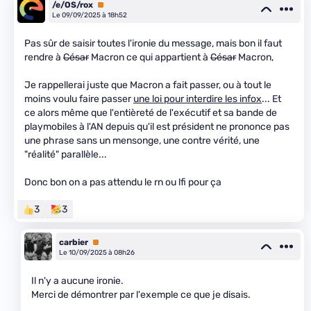
/e/OS/rox
Premium
Le 09/09/2025 à 18h52
Pas sûr de saisir toutes l'ironie du message, mais bon il faut
rendre à
César
Macron ce qui appartient à
César
Macron,
Je rappellerai juste que Macron a fait passer, ou à tout le
moins voulu faire passer
une loi pour interdire les infox
... Et
ce alors même que l'entièreté de l'exécutif et sa bande de
playmobiles à l'AN depuis qu'il est président ne prononce pas
une phrase sans un mensonge, une contre vérité, une
"réalité" parallèle...
Donc bon on a pas attendu le rn ou lfi pour ça
3
3
carbier
Premium
Le 10/09/2025 à 08h26
Il n'y a aucune ironie.
Merci de démontrer par l'exemple ce que je disais.