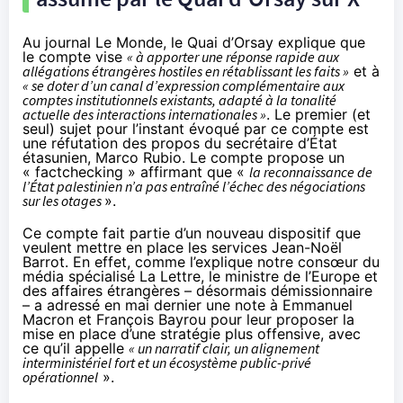
Au journal Le Monde, le Quai d’Orsay
explique
que
le compte vise
« à apporter une réponse rapide aux
allégations étrangères hostiles en rétablissant les faits »
et à
« se doter d’un canal d’expression complémentaire aux
comptes institutionnels existants, adapté à la tonalité
actuelle des interactions internationales »
. Le premier (et
seul) sujet pour l’instant évoqué par ce compte est
une réfutation des propos du secrétaire d’État
étasunien, Marco Rubio. Le compte
propose
un
« factchecking » affirmant que «
la reconnaissance de
l’État palestinien n’a pas entraîné l’échec des négociations
sur les otages
».
Ce compte fait partie d’un nouveau dispositif que
veulent mettre en place les services Jean-Noël
Barrot. En effet, comme l’
explique
notre consœur du
média spécialisé La Lettre, le ministre de l’Europe et
des affaires étrangères – désormais démissionnaire
– a adressé en mai dernier une note à Emmanuel
Macron et François Bayrou pour leur proposer la
mise en place d’une stratégie plus offensive, avec
ce qu’il appelle
« un narratif clair, un alignement
interministériel fort et un écosystème public-privé
opérationnel
».