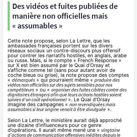
Des vidéos et fuites publiées de
manière non officielles mais
« assumables »
Cette note propose, selon La Lettre, que les
ambassades françaises portent sur les divers
réseaux sociaux un contre-discours plus offensif
pour contrer les narratifs hostiles, en anglais, arabe
ou russe. Mais, si le compte « French Response »
sur X est bien assumé par le Quai d’Orsay et
s’affiche comme tel (sans pour autant avoir de
coche bleue ou grise), la note propose des comptes
«
démarqués
» qui pourraient même «
produire des
vidéos non officielles sur des sujets sensibles pour nos
compétiteurs
» ou «
organiser des fuites ciblées contre des
dignitaires étrangers afin que leurs actions hostiles soient
suivies d’un coût opérationnel
». Le Quai d’Orsay
imagine des campagnes «
non revendiquées mais
assumables si leur origine venait à être divulguée
».
Selon La Lettre, le ministère aurait déjà approché
une dizaine d’influenceurs pour ce genre
d’opérations. Il aurait même mené une «
vingtaine
d’actions de communication offensives inédites depuis le