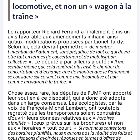
locomotive, et non un « wagon à la
traîne »
Le rapporteur Richard Ferrand a finalement émis un
avis favorable aux amendements initiaux, ainsi
qu’aux modifications proposées par Lionel Tardy.
Selon lui, cela devrait permettre «
de montrer
l’intention du Parlement, sans préjudice de tout ce qui devra
être fait en termes de concertation et de mobilisation
collective
». Le député a par ailleurs ajouté : «
Il me
semble même que cela rendrait plus aisé le chantier de
concertation et d’échange que de montrer que le Parlement
se considère sur ce sujet comme une locomotive et non
comme un wagon à la traîne.
»
Chose assez rare, les députés de l'UMP ont apporté
leur soutien à ce dispositif, qui a donc été adopté
dans un large consensus. Les écologistes, par la
voix de François-Michel Lambert, ont toutefois
regretté que les transporteurs soient contraints
d’ouvrir leurs données relatives aux «
horaires
planifiés
» (ceux prévus sur les brochures) et non
aux « horaires » tout court. «
Si nous nous contentons
des horaires planifiés, nous n’aurons pas la réalité des faits et
nous risquons d’avoir des réponses en termes d’offres de