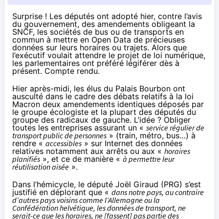
Surprise ! Les députés ont adopté hier, contre l’avis
du gouvernement, des amendements obligeant la
SNCF, les sociétés de bus ou de transports en
commun à mettre en Open Data de précieuses
données sur leurs horaires ou trajets. Alors que
l’exécutif voulait attendre le projet de loi numérique,
les parlementaires ont préféré légiférer dès à
présent. Compte rendu.
Hier après-midi, les élus du Palais Bourbon ont
ausculté dans le cadre des débats relatifs à la loi
Macron
deux
amendements
identiques déposés par
le groupe écologiste et la plupart des députés du
groupe des radicaux de gauche. L’idée ? Obliger
toutes les entreprises assurant un «
service régulier de
transport public de personnes
» (train, métro, bus…) à
rendre «
accessibles
» sur Internet des données
relatives notamment aux arrêts ou aux «
horaires
planifiés
», et ce de manière «
à permettre leur
réutilisation aisée
».
Dans l’hémicycle, le député Joël Giraud (PRG) s’est
justifié en déplorant que «
dans notre pays, au contraire
d’autres pays voisins comme l’Allemagne ou la
Confédération helvétique, les données de transport, ne
serait-ce que les horaires, ne [fassent] pas partie des