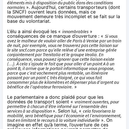
éléments mis à disposition du public dans des conditions
normales
». Aujourd’hui, certains transporteurs (dont
la SNCF) ouvrent leurs données, mais ce
mouvement demeure très incomplet et se fait sur la
base du volontariat.
L’élu a ainsi évoqué les «
innombrables
»
conséquences de ce manque d’ouverture : «
Si vous
avez le malheur de vouloir aller de Paris à Venise par un train
de nuit, par exemple, vous ne trouverez pas cette liaison sur
le site sncf.com parce qu’elle relève d’une entreprise gérée
conjointement par Trenitalia et le groupe Veolia. En
conséquence, vous pouvez ignorer que cette liaison existe
(…). À cela s’ajoute le fait que pour aller d’un point A à un
point B, il arrive que le portail informatique vous propose,
parce que c’est vachement plus rentable, un itinéraire
passant par un point C très éloigné, ce qui vous fait
consommer plus de kilomètres et dépenser plus d’argent au
bénéfice de l’opérateur ferroviaire.
»
Le parlementaire a donc plaidé pour que les
données de transport soient «
vraiment ouvertes, pour
permettre à chacun d’être informé sur l’ensemble des
services à sa disposition
». Selon lui, «
cela favorisera la
mobilité, sera bénéfique pour l’économie et l’environnement,
tout en limitant le recours à la voiture individuelle
». On
imagine en effet qu’à terme, l’ouverture de ces