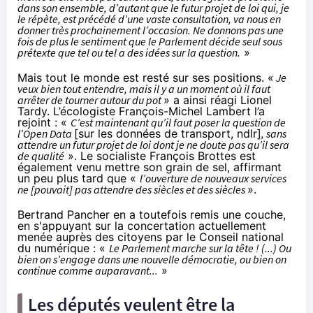
dans son ensemble, d’autant que le futur projet de loi qui, je
le répète, est précédé d’une vaste consultation, va nous en
donner très prochainement l’occasion. Ne donnons pas une
fois de plus le sentiment que le Parlement décide seul sous
prétexte que tel ou tel a des idées sur la question.
»
Mais tout le monde est resté sur ses positions. «
Je
veux bien tout entendre, mais il y a un moment où il faut
arrêter de tourner autour du pot
» a ainsi réagi Lionel
Tardy. L’écologiste François-Michel Lambert l’a
rejoint : «
C’est maintenant qu’il faut poser la question de
l’Open Data
[sur les données de transport, ndlr]
, sans
attendre un futur projet de loi dont je ne doute pas qu’il sera
de qualité
». Le socialiste François Brottes est
également venu mettre son grain de sel, affirmant
un peu plus tard que «
l’ouverture de nouveaux services
ne [pouvait] pas attendre des siècles et des siècles
».
Bertrand Pancher en a toutefois remis une couche,
en s'appuyant sur la concertation actuellement
menée auprès des citoyens par le Conseil national
du numérique : «
Le Parlement marche sur la tête ! (...) Ou
bien on s’engage dans une nouvelle démocratie, ou bien on
continue comme auparavant...
»
Les députés veulent être la