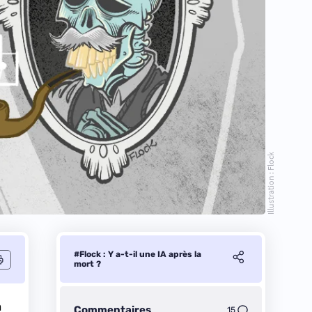
Illustration : Flock
#Flock : Y a-t-il une IA après la
mort ?
n
Commentaires
15