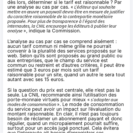
dès lors, déterminer si le tarif est raisonnable ? Par
une analyse au cas par cas. «
L’éditeur qui souhaite
mettre en œuvre un paywall devra être en mesure de justifier
du caractère raisonnable de la contrepartie monétaire
proposée. Pour plus de transparence à l’égard des
internautes, la CNIL encourage les éditeurs à publier leur
analyse
», indique la Commission.
L’analyse au cas par cas se comprend aisément :
aucun tarif commun ni même grille ne pourrait
convenir à la pluralité des services proposés sur le
web. Selon qu’ils sont proposés au grand public ou
aux entreprises, que le champ du service est
commun ou restreint et d’autres critères, il peut être
estimé que 3 euros par mois soit un tarif
raisonnable pour un site, quand un autre le sera tout
autant avec ses 15 euros.
Si la question du prix est centrale, elle n’est pas la
seule. La CNIL recommande ainsi l’utilisation des
porte-monnaie virtuels pour mieux «
s’adapter aux
modes de consommation
». Le mode de consommation
du service peut avoir un impact sur l’évaluation du
montant raisonnable. En clair, il n’est pas toujours
besoin de réclamer un abonnement payant et donc
régulier, quand un micropaiement pourrait suffire,
surtout pour un accès jugé ponctuel. Cela évitera
que l’internaute ait besoin d’enregistrer ses