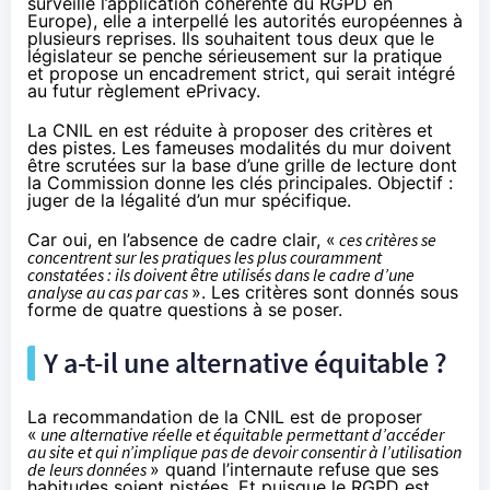
surveille l’application cohérente du RGPD en
Europe), elle a interpellé les autorités européennes à
plusieurs reprises. Ils souhaitent tous deux que le
législateur se penche sérieusement sur la pratique
et propose un encadrement strict, qui serait intégré
au futur règlement ePrivacy.
La CNIL en est réduite à proposer des critères et
des pistes. Les fameuses modalités du mur doivent
être scrutées sur la base d’une grille de lecture dont
la Commission donne les clés principales. Objectif :
juger de la légalité d’un mur spécifique.
Car oui, en l’absence de cadre clair, «
ces critères se
concentrent sur les pratiques les plus couramment
constatées : ils doivent être utilisés dans le cadre d’une
analyse au cas par cas
». Les critères sont donnés sous
forme de quatre questions à se poser.
Y a-t-il une alternative équitable ?
La recommandation de la CNIL est de proposer
«
une alternative réelle et équitable permettant d’accéder
au site et qui n’implique pas de devoir consentir à l’utilisation
de leurs données
» quand l’internaute refuse que ses
habitudes soient pistées. Et puisque le RGPD est