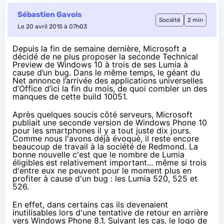
Sébastien Gavois
Société
2 min
Le 20 avril 2015 à 07h03
Depuis la fin de semaine dernière, Microsoft a
décidé de ne plus proposer la seconde Technical
Preview de Windows 10 à trois de ses Lumia à
cause d’un bug. Dans le même temps, le géant du
Net annonce l’arrivée des applications universelles
d’Office d’ici la fin du mois, de quoi combler un des
manques de cette build 10051.
Après quelques soucis côté serveurs
, Microsoft
publiait une seconde version de Windows Phone 10
pour les
smartphones
il y a tout juste dix jours.
Comme nous l'avons déjà évoqué
, il reste encore
beaucoup de travail à la société de Redmond. La
bonne nouvelle c'est que le nombre de Lumia
éligibles est relativement important... même si trois
d'entre eux ne peuvent pour le moment plus en
profiter
à cause d'un bug
: les Lumia 520, 525 et
526.
En effet, dans certains cas ils devenaient
inutilisables lors d'une tentative de retour en arrière
vers
Windows Phone 8.1
. Suivant les cas, le logo de