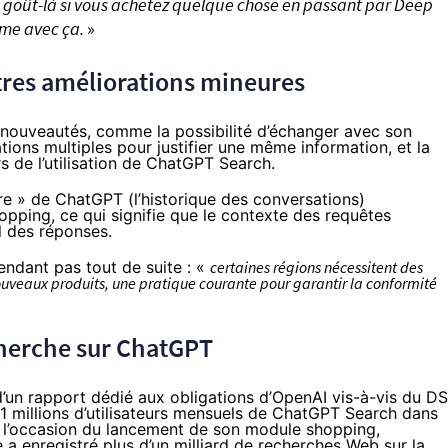
e goût-là si vous achetez quelque chose en passant par Deep
lème avec ça.
»
res améliorations mineures
s nouveautés, comme la possibilité d’échanger avec son
ions multiples pour justifier une même information, et la
s de l’utilisation de ChatGPT Search.
ire » de ChatGPT (l’historique des conversations)
opping, ce qui signifie que le contexte des requêtes
l des réponses.
endant pas tout de suite : «
certaines régions nécessitent des
uveaux produits, une pratique courante pour garantir la conformité
cherche sur ChatGPT
d’un rapport
dédié aux obligations d’OpenAI vis-à-vis du D
1 millions d’utilisateurs mensuels de ChatGPT Search dans
 À l’occasion du lancement de son module shopping,
 a enregistré plus d’un milliard de recherches Web sur la