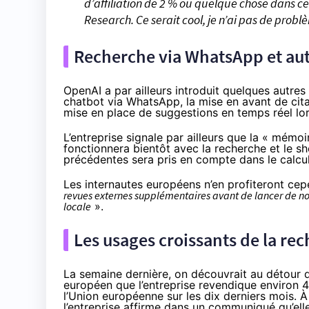
d’affiliation de 2 % ou quelque chose dans c
Research. Ce serait cool, je n’ai pas de prob
Recherche via WhatsApp et aut
OpenAI a par ailleurs introduit quelques autre
chatbot via WhatsApp, la mise en avant de citat
mise en place de suggestions en temps réel lor
L’entreprise signale par ailleurs que la « mémo
fonctionnera bientôt avec la recherche et le sh
précédentes sera pris en compte dans le calcu
Les internautes européens n’en profiteront cep
revues externes supplémentaires avant de lancer de no
locale
».
Les usages croissants de la re
La semaine dernière, on
découvrait au détour 
européen que l’entreprise revendique environ 4
l’Union européenne sur les dix derniers mois.
l’entreprise affirme dans un communiqué qu’elle