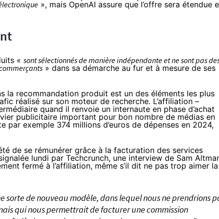
électronique
», mais OpenAI assure que l’offre sera étendue 
ant
duits «
sont sélectionnés de manière indépendante et ne sont pas de
s commerçants
» dans sa démarche au fur et à mesure de ses
ans la recommandation produit est un des éléments les plus
fic réalisé sur son moteur de recherche. L’affiliation –
ermédiaire quand il renvoie un internaute en phase d’achat
evier publicitaire important pour bon nombre de médias en
te
par exemple 374 millions d’euros de dépenses en 2024,
 été de se rémunérer grâce à la facturation des services
signalée
lundi par Techcrunch, une
interview
de Sam Altma
ment fermé à l’affiliation, même s’il dit ne pas trop aimer la
une sorte de nouveau modèle, dans lequel nous ne prendrions p
 mais qui nous permettrait de facturer une commission