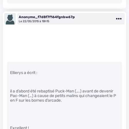
Anonyme_f7d8f7f164fgnbw67p
Le 22/05/2015 à 18h15
Ellierys a écrit :
il a d’abord été rebaptisé Puck-Man (….) avant de devenir
Pac-Man (…) à cause de petits malins qui changeaient le P
en F sur les bornes d’arcade.
Excellent !