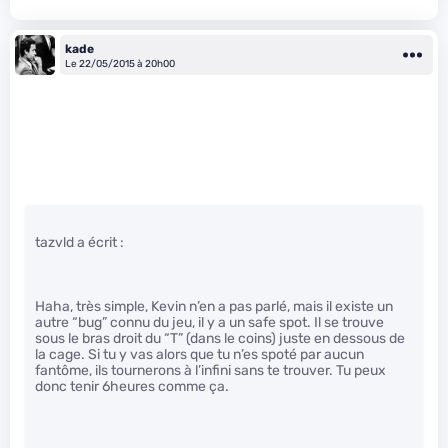
kade
Le 22/05/2015 à 20h00
tazvld a écrit :
Haha, très simple, Kevin n’en a pas parlé, mais il existe un
autre “bug” connu du jeu, il y a un safe spot. Il se trouve
sous le bras droit du “T” (dans le coins) juste en dessous de
la cage. Si tu y vas alors que tu n’es spoté par aucun
fantôme, ils tournerons à l’infini sans te trouver. Tu peux
donc tenir 6heures comme ça.