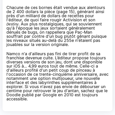
Chacune de ces bornes était vendue
aux alentours
de 2 400 dollars la pièce
(page 15), générant ainsi
près d'un milliard de dollars de recettes pour
l'éditeur, de quoi faire rougir
Activision et son
Destiny
. Aux plus nostalgiques, qui se souviennent
qu'à l'époque les jeux sortaient généralement
dénués de bugs, on rappellera que Pac-Man
souffrait par contre d'un bug plutôt gênant puisque
les niveaux situés au-delà du 255e n'étaient pas
jouables sur la version originale.
Namco n'a d'ailleurs pas fini de tirer profit de sa
franchise devenue culte. L’éditeur propose toujours
diverses versions de son jeu, dont une disponible
sur iOS
à... 4,99 euros
tout de même. Celle-ci a
d'ailleurs profité d'un petit coup de pinceau à
l'occasion de ce trente-cinquième anniversaire, avec
notamment une option multijoueur, une nouvelle
interface et des labyrinthes supplémentaires à
explorer. Si vous n'avez pas envie de débourser un
centime pour retrouver le jeu d'antan, sachez que le
Doodle publié par Google en 2010
est toujours
accessible.