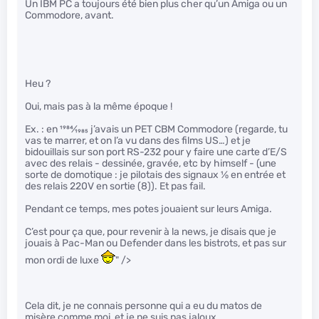
Un IBM PC a toujours été bien plus cher qu’un Amiga ou un
Commodore, avant.
Heu ?
Oui, mais pas à la même époque !
Ex. : en
1984
⁄
1985
j’avais un PET CBM Commodore (regarde, tu
vas te marrer, et on l’a vu dans des films US…) et je
bidouillais sur son port RS-232 pour y faire une carte d’E/S
avec des relais - dessinée, gravée, etc by himself - (une
sorte de domotique : je pilotais des signaux
1
⁄
0
en entrée et
des relais 220V en sortie (8)). Et pas fail.
Pendant ce temps, mes potes jouaient sur leurs Amiga.
C’est pour ça que, pour revenir à la news, je disais que je
jouais à Pac-Man ou Defender dans les bistrots, et pas sur
mon ordi de luxe
" />
Cela dit, je ne connais personne qui a eu du matos de
misère comme moi, et je ne suis pas jaloux.