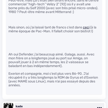
Peut-être, mais ça c’était bien avant encore, dans le centre
commercial “high-tech” Velizy 2” (92) où il y avait une
borne près du Self 2000 (avec son très prisé micro-ondes).
1980 ? Peut-être même avant Mitterrand :)
Mais sinon, où j’ai laissé tant de francs c’est dans
ceci
(à la
même époque de Pac-Man. Il fallait choisir son bistrot !)
Ah oui Defender, j’ai beaucoup aimé. Galaga, aussi. Avec
mon frère on a longtemps joué au port sur Amiga, on
pouvait jouer à 2 en même temps, les 2 vaisseaux se
baladant en bas indépendamment).
Exerion et compagnie, moi c’est plus vers 86-90. J’ai
récupéré il y a très longtemps la ROM de Gyrus et d’Exerion
(avec MAME sous Linux), mais n’ai pas essayé depuis des
années.
kade