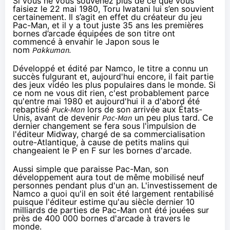
Si vous ne vous souvenez plus de ce que vous
faisiez le 22 mai 1980, Toru Iwatani lui s’en souvient
certainement. Il s’agit en effet du créateur du jeu
Pac-Man, et il y a tout juste 35 ans les premières
bornes d’arcade équipées de son titre ont
commencé à envahir le Japon sous le
nom
Pakkuman.
Développé et édité par Namco, le titre a connu un
succès fulgurant et, aujourd'hui encore, il fait partie
des jeux vidéo les plus populaires dans le monde. Si
ce nom ne vous dit rien, c'est probablement parce
qu'entre mai 1980 et aujourd'hui il a d'abord été
rebaptisé
Puck-Man
lors de son arrivée aux États-
Unis, avant de devenir
Pac-Man
un peu plus tard. Ce
dernier changement se fera sous l'impulsion de
l'éditeur Midway, chargé de sa commercialisation
outre-Atlantique, à cause de petits malins
qui
changeaient le P en F sur les bornes d'arcade
.
Aussi simple que paraisse Pac-Man, son
développement aura tout de même mobilisé neuf
personnes pendant plus d'un an. L'investissement de
Namco a quoi qu'il en soit été largement rentabilisé
puisque l'éditeur estime qu'au siècle dernier 10
milliards de parties de Pac-Man ont été jouées sur
près de 400 000 bornes d'arcade à travers le
monde.